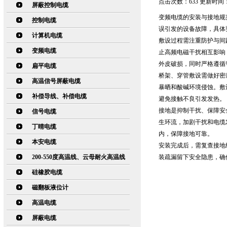
点击次数：633 更新时间：20
屏蔽控制电缆
变频电缆的安装与接地规
控制电缆
误引发的设备故障，具体
计算机电缆
敷设过程需注重防护与间
变频电缆
止高频电磁干扰相互影响
外皮破损，同时严格遵循
扁平电缆
桥架、穿管敷设需做好密
高温信号屏蔽电缆
暴晒和酸碱环境侵蚀。敷
补偿导线、补偿电缆
避免接触不良引发发热。
接地是抑制干扰、保障安
信号电缆
生环流，加剧干扰和电缆
丁晴电缆
内，保障接地可靠。
本安电缆
安装完成后，需复查接地
200-550度高温线、云母耐火高温线
装疏漏留下安全隐患，确
硅橡胶电缆
磁翻板液位计
高温电缆
屏蔽电缆