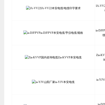
IA-VV
ia-DJ
缆
Zia-
ia-Y
ia-D