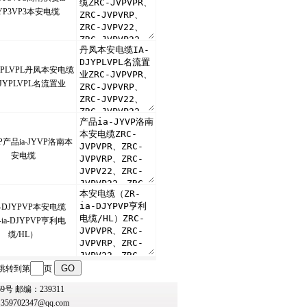
YP3VP3本安电缆
JYPLVPL丹凤本安电缆
DJYPLVPL名流置业
VP产品ia-JYVP洛南本
安电缆
ia-DJYPVP本安电缆
-ia-DJYPVP亨利电
缆/HL）
 跳转到第
页
 邮编：239311
：
359702347@qq.com