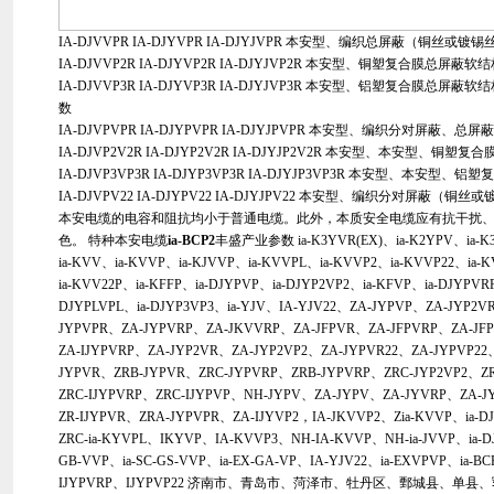
IA-DJVVPR IA-DJYVPR IA-DJYJVPR 本安型、编织总屏蔽（铜丝或镀
IA-DJVVP2R IA-DJYVP2R IA-DJYJVP2R 本安型、铜塑复合膜总屏蔽软
IA-DJVVP3R IA-DJYVP3R IA-DJYJVP3R 本安型、铝塑复合膜总屏蔽
数
IA-DJVPVPR IA-DJYPVPR IA-DJYJPVPR 本安型、编织分对屏蔽
IA-DJVP2V2R IA-DJYP2V2R IA-DJYJP2V2R 本安型、本安型、
IA-DJVP3VP3R IA-DJYP3VP3R IA-DJYJP3VP3R 本安型、本
IA-DJVPV22 IA-DJYPV22 IA-DJYJPV22 本安型、编织分对屏蔽（铜丝
本安电缆的电容和阻抗均小于普通电缆。此外，本质安全电缆应有抗干扰
色。 特种本安电缆
ia-BCP2
丰盛产业参数 ia-K3YVR(EX)、ia-K2YPV、ia-K
ia-KVV、ia-KVVP、ia-KJVVP、ia-KVVPL、ia-KVVP2、ia-KVVP22、ia
ia-KVV22P、ia-KFFP、ia-DJYPVP、ia-DJYP2VP2、ia-KFVP、ia-DJYPVR
DJYPLVPL、ia-DJYP3VP3、ia-YJV、IA-YJV22、ZA-JYPVP、ZA-JYP2
JYPVPR、ZA-JYPVRP、ZA-JKVVRP、ZA-JFPVR、ZA-JFPVRP、ZA-JFP
ZA-IJYPVRP、ZA-JYP2VR、ZA-JYP2VP2、ZA-JYPVR22、ZA-JYPVP22
JYPVR、ZRB-JYPVR、ZRC-JYPVRP、ZRB-JYPVRP、ZRC-JYP2VP2、ZR
ZRC-IJYPVRP、ZRC-IJYPVP、NH-JYPV、ZA-JYPV、ZA-JYVRP、ZA-
ZR-IJYPVR、ZRA-JYPVPR、ZA-IJYVP2，IA-JKVVP2、Zia-KVVP、ia-D
ZRC-ia-KYVPL、IKYVP、IA-KVVP3、NH-IA-KVVP、NH-ia-JVVP、ia-DJ
GB-VVP、ia-SC-GS-VVP、ia-EX-GA-VP、IA-YJV22、ia-EXVPVP、ia-B
IJYPVRP、IJYPVP22 济南市、青岛市、菏泽市、牡丹区、鄄城县、