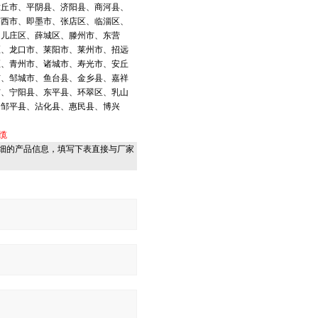
章丘市、平阴县、济阳县、商河县、
莱西市、即墨市、张店区、临淄区、
台儿庄区、薛城区、滕州市、东营
区、龙口市、莱阳市、莱州市、招远
区、青州市、诸城市、寿光市、安丘
市、邹城市、鱼台县、金乡县、嘉祥
市、宁阳县、东平县、环翠区、乳山
、邹平县、沾化县、惠民县、博兴
缆
细的产品信息，填写下表直接与厂家