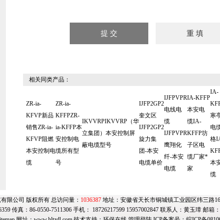
相关同类产品：
IA-
IJFPVPR
IA-KFFP
ZR-ia-
ZR-ia-
IJFP2GP2
KF
电线电
本安电
KFVP新品
KFFPZR-
奎文区
寒
IKVVRPIKVVRP（华
缆
缆IA-
销售ZR-ia-
ia-KFFP本
IJFP2GP2
电
立集团）本安控制屏
IJFPVPR
KFFP坊
KFVP阻燃
安控制电
旋力集
格I
蔽电缆型号
鹰翔化
子区电
本安控制电
缆所有型
团-本安
KF
纤-本安
缆厂家*
缆
号
电缆单价
本
电缆
家
缆
有限公司 版权所有 总访问量：
1036387
地址：安徽省天长市铜城镇工业园区纬三路169号
6359 传真：86-0550-7511306 手机： 18726217599 15957002847 联系人：黄玉璋 邮箱
itemap
网址：
www.hltzdl.com
技术支持：
环保在线
管理登陆
ICP备案号：
皖ICP备0810