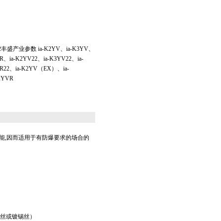
丰盛产业参数 ia-K2YV、ia-K3YV、
R、ia-K2YV22、ia-K3YV22、ia-
R22、ia-K2YV（EX）、ia-
2YVR
能,因而适用于有防爆要求的场合的
）
蔽（铜丝或镀锡丝）