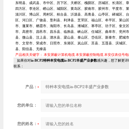
东明县、成武县、市中区、历下区、天桥区、槐荫区、历城区、长清区、
四方区、李沧区、崂山区、城阳区、黄岛区、胶南市、胶州市、平度市、
淄川区、博山区、周村区、桓台县、沂源县、高青县、山亭区、峄城区、
区、河口区、广饶县、垦利县、利津县、芝罘区、福山区、牟平区、莱山
市、蓬莱市、栖霞市、海阳市、长岛县、潍城区、寒亭区、坊子区、奎文
市、高密市、昌邑市、昌乐县、临朐县、峡山区、任城区、曲阜市、兖州
县、微山县、汶上县、泗水县、梁山县、泰山区、岱岳区、新泰市、肥城
市、文登市、荣成市、日照市、东港区、岚山区、莒县、五莲县、滨城区
县、阳信县、无棣县
产品相关关键字：
本安屏蔽计算机电缆
本安屏蔽控制电缆
本安仪表信号电
如果你对
ia-BCP2特种本安电缆ia-BCP2丰盛产业参数
感兴趣，想了解更详
联系：
产品：
您的单位：
您的姓名：