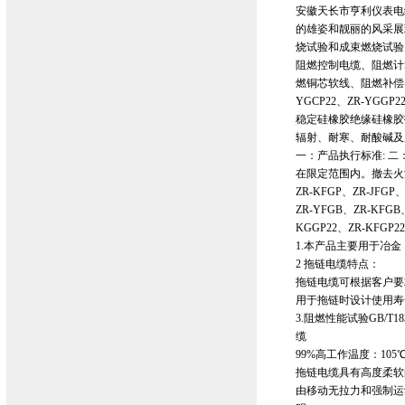
安徽天长市亨利仪表电
的雄姿和靓丽的风采展
烧试验和成束燃烧试验
阻燃控制电缆、阻燃计
燃铜芯软线、阻燃补偿导线、
YGCP22、ZR-YGGP
稳定硅橡胶绝缘硅橡胶护
辐射、耐寒、耐酸碱及
一：产品执行标准: 
在限定范围内。撤去火源
ZR-KFGP、ZR-JFGP
ZR-YFGB、ZR-KFGB
KGGP22、ZR-KFGP22
1.本产品主要用于冶
2 拖链电缆特点：
拖链电缆可根据客户要
用于拖链时设计使用寿
3.阻燃性能试验GB/T18
缆
99%高工作温度：10
拖链电缆具有高度柔软
由移动无拉力和强制运