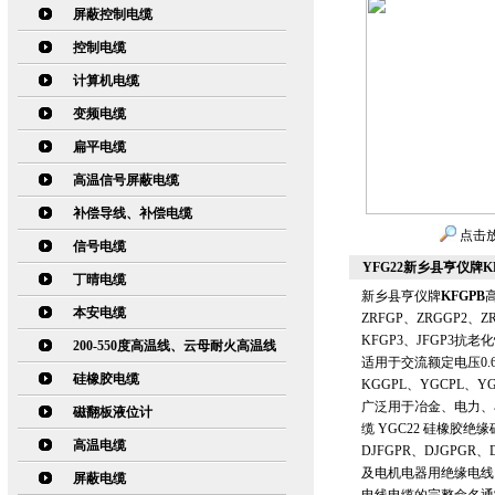
屏蔽控制电缆
控制电缆
计算机电缆
变频电缆
扁平电缆
高温信号屏蔽电缆
补偿导线、补偿电缆
点击
信号电缆
YFG22新乡县亨仪牌
丁晴电缆
新乡县亨仪牌
KFGPB
高
本安电缆
ZRFGP、ZRGGP2、Z
KFGP3、JFGP3抗
200-550度高温线、云母耐火高温线
适用于交流额定电压0.
硅橡胶电缆
KGGPL、YGCPL、YGG
广泛用于冶金、电力、石
磁翻板液位计
缆 YGC22 硅橡
高温电缆
DJFGPR、DJGPG
及电机电器用绝缘电线
屏蔽电缆