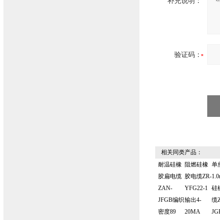
补充说明：
验证码：
相关同类产品：
耐温硅橡
阻燃硅橡
单
胶扁电缆
胶电缆ZR-
1.
ZAN-
YFG22-1
硅
JFGB编织
输出4-
缆Z
密度89
20MA
JG