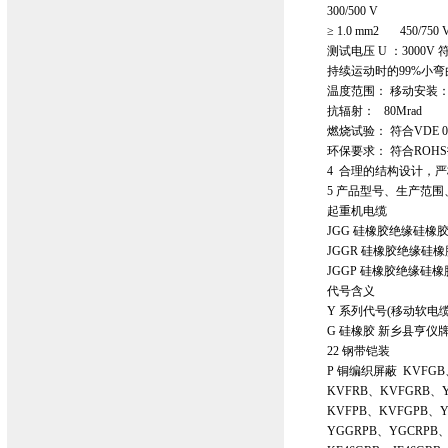
300/500 V
≥ 1.0 mm2 450/750 
测试电压 U ：3000V 符
持续运动时的99%小弯曲
温度范围： 移动安装：-
抗辐射： 80Mrad
燃烧试验： 符合VDE 047
环保要求： 符合ROHS指
4 合理的结构设计，
5 产品型号、生产范
起重机电缆
JGG 硅橡胶绝缘硅橡
JGGR 硅橡胶绝缘硅
JGGP 硅橡胶绝缘硅
代号含义
Y 系列代号(移动软电缆
G 硅橡胶 新乡县亨仪
22 钢带铠装
P 铜编织屏蔽 KVFGB
KVFRB、KVFGRB、Y
KVFPB、KVFGPB、Y
YGGRPB、YGCRPB、