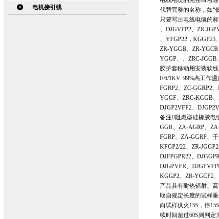
电线电缆的完整命名通
电机接引线
代替完整的名称，如“低
只要写出电线电缆的标
、DJGVFP2、ZR-JGP
、YFGP22，KGGP23
ZR-YGGB、ZR-YGCB
YGGP、、ZRC-JGGB
胶护套移动用安装软线 
0.6/1KV 99%高工作温
FGRP2、ZC-GGRP2
YGGF、ZRC-KGGB、
DJGP2VFP2、DJGP2
备注阻燃型硅橡胶电缆
GGR、ZA-AGRP、ZA-
FGRP、ZA-GGRP
KFGP2/22、ZR-JGGP2
DJFPGPR22、DJGGP
DJGPVFR、DJGPVF
KGGP2、ZR-YGC
产品具有耐热辐射、高
取自规定长度的试样垂
向试样供火15S，停1
续时间超过60S则判