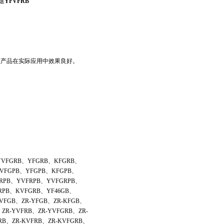
途
YFVFRB
证产品在实际应用中效果良好。
VFGRB、YFGRB、KFGRB、
VFGPB、YFGPB、KFGPB、
RPB、YVFRPB、YVFGRPB、
RPB、KVFGRB、YF46GB、
YVFGB、ZR-YFGB、ZR-KFGB、
、ZR-YVFRB、ZR-YVFGRB、ZR-
RB、ZR-KVFRB、ZR-KVFGRB、