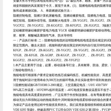
安徽天长市亨利仪表电缆有限公司*总厂 以“诚信为本、顾客、质量*”为
雄姿和靓丽的风采展现于今天，展现于未来。(1)、阻燃电线电缆的阻燃等
验和成束燃烧试验。 A、单跟燃烧试验方法：
阻燃控制电缆、阻燃计算机屏蔽电缆、阻燃硅橡胶电缆、阻燃电力电缆、
铜芯软线、阻燃补偿导线、阻燃耐火电缆等，ZR-YGGP2、ZR-JGGP2、ZR-KF
YGCP22、ZR-YGGP22、ZR-KGGP22、ZR-KFGP22、ZR-JGGP2
定硅橡胶绝缘硅橡胶护套电力电缆 YGCR 硅橡胶绝缘硅橡胶护套移动用电力
射、耐寒、耐酸碱及腐蚀性气体、防水等特性
一：产品执行标准: 二：阻燃电线电缆的说明阻燃电线电缆是指在规定的
限定范围内。撤去火源后，残烟和残灼能在限定的时间内自行熄灭特性的电缆。ZR
KFGP、ZR-JFGP、ZR-KGGP2、ZR-YGCP2、ZR-YGGP2、ZR-JGGP2、ZR
YFGB、ZR-KFGB、ZR-AGRP、ZR-KGGP、ZR-YGCP、、ZR-JFGP2、ZR-
KGGP22、ZR-KFGP22、ZR-JGGP22、ZR-YFGP22
1.本产品主要用于冶金，起重，移动设备等行业，具有耐寒、防油、柔软、
2 拖链电缆特点：
拖链电缆可根据客户要求定做彩色线芯或编码线芯。机械性能良好、高度
用于拖链时设计使用寿命为300万次的循环弯曲,并在实际使用中得到有效的
3.阻燃性能试验GB/T18380.3-2001规定。3.交流额定电压：U0/U 450/750V
99%高工作温度：105℃99%低环境温度：-40℃电缆安装敷设温度应不低于
拖链电缆具有高度柔软的特性，广泛应用于作控制连接线，在有弯曲要求
移动无拉力和强制运动的拖链系统中,同时能保持电缆柔软移动的场合的要
为保证产品在使用过程中性能优良和持久。我们采用多股细绞和精绞成束细
VDE 0295 等级6，绝缘选用PVC T12符合DIN VDE 0281之第1部分，PVC护