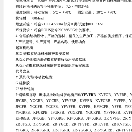
测试电压 U ：3000V 符合DIN VDE 0281 第2部分 延津县控制硅橡胶电缆用
持续运动时的99%小弯曲半径： 7.5 × 电缆外径
温度范围： 移动安装：-5℃～ +70℃ 固定安装：-30℃～ +70℃
抗辐射： 80Mrad
燃烧试验： 符合VDE 0472 804 部分B 类 试验和IEC 332-1
环保要求： 符合ROHS指令2002/95/EG中的要求。
4 合理的结构设计，严格的选材，精良的生产加工，严格的质控程序，保
5 产品型号、生产范围、产品名称、使用场合
起重机电缆
JGG 硅橡胶绝缘硅橡胶护套安装线
JGGR 硅橡胶绝缘硅橡胶护套移动用安装软线
JGGP 硅橡胶绝缘硅橡胶护套铜编织屏蔽安装线
代号含义
Y 系列代号(移动软电缆)
G 硅橡胶
22 钢带铠装
P 铜编织屏蔽 延津县控制硅橡胶电缆用途
YFVFRB
KVFGB、YVFRB、Y
JFGRB、YGGRB、YGCRB、YFVFRB、KVFRB、KVFGRB、YVFPB、Y
JFGPB、YGGPB、YGCPB、YFVFPB、KVFPB、KVFGPB、YFFB、YFF
YFGRPB、KFGRPB、JFGRPB、YGGRPB、YGCRPB、YFVFRPB、KVF
KF46GB、JF46GB、YF46GRB、KF46GRB、JF46GRB、ZR-YVFB、ZR-
ZR-JFGB、ZR-YGGB、ZR-YGCB、ZR-YFVFB、ZR-KVFB、ZR-KVFGB
YFGRB、ZR-KFGRB、ZR-JFGRB、ZR-YGGRB、ZR-YGCRB、ZR-YFVF