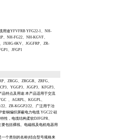
YFVFRB YFG22-1、NH-
GRP、NH-FG22、NH-KGVF、
、JXHG-6KV、JGGFRP、ZR-
GP1、JFGP1
RP、ZRGG、ZRGGR、ZRFG、
CP3、YGGP3、JGGP3、KFGP3、
℃ 产品特点及用途:本产品适用于交流
C 、AGRPL、KGGPL、
2/22、ZR-KGGP2/22、广泛用于冶
套铜编织屏蔽电力电缆 YGC22 硅
性，电缆结构柔软DJFGPR、
电缆主要包括裸线、电磁线及电机电器用
是一个类别的名称)结合型号规格来