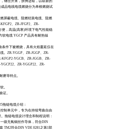
宗旨，继往开来，拼搏进取，以崭新的
级成品电线电缆燃烧分为单根燃烧试
阻燃屏蔽电缆、阻燃铠装电缆、阻燃
GP2、ZR-JFGP2、ZR-
2、3辐射方便，高温(高寒)环境下电气性能稳
软电缆 YGCP 产品具有耐热辐
试验条件下被燃烧，具有火焰蔓延仅在
-YGGP、ZR-JGGP、ZR-
-KFGP2-YGCB、ZR-JGGB、ZR-
YGCP22、ZR-YGGP22、ZR-
耐磨等特点。
柔软。
验证。
-25拖链电缆介绍：
的控制单元中，专为在持续弯曲自由
求。拖链电缆设计理念和制程说明：
一级无氧铜丝作导体，符合DIN
套 TM2符合DIN VDE 0281之第1部