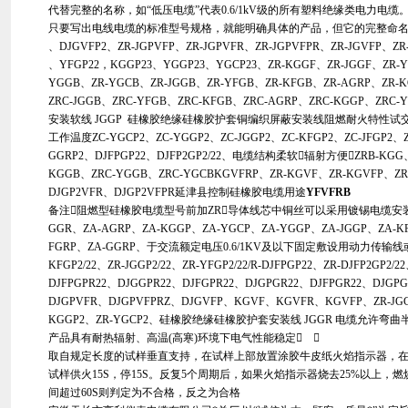
代替完整的名称，如“低压电缆”代表0.6/1kV级的所有塑料绝缘类电力电
只要写出电线电缆的标准型号规格，就能明确具体的产品，但它的完整命
、DJGVFP2、ZR-JGPVFP、ZR-JGPVFR、ZR-JGPVFPR、ZR-JGVFP、Z
、YFGP22，KGGP23、YGGP23、YGCP23、ZR-KGGF、ZR-JGGF、ZR-Y
YGGB、ZR-YGCB、ZR-JGGB、ZR-YFGB、ZR-KFGB、ZR-AGRP、ZR-
ZRC-JGGB、ZRC-YFGB、ZRC-KFGB、ZRC-AGRP、ZRC-KGGP、
安装软线 JGGP 硅橡胶绝缘硅橡胶护套铜编织屏蔽安装线阻燃耐火特性试交流额定电
工作温度ZC-YGCP2、ZC-YGGP2、ZC-JGGP2、ZC-KFGP2、ZC-JFGP2、Z
GGRP2、DJFPGP22、DJFP2GP2/22、电缆结构柔软辐射方便ZRB-KGG、
KGGB、ZRC-YGGB、ZRC-YGCBKGVFRP、ZR-KGVF、ZR-KGVFP、ZR
DJGP2VFR、DJGP2VFPR延津县控制硅橡胶电缆用途
YFVFRB
备注阻燃型硅橡胶电缆型号前加ZR导体线芯中铜丝可以采用镀锡电缆安装敷
GGR、ZA-AGRP、ZA-KGGP、ZA-YGCP、ZA-YGGP、ZA-JGGP、ZA-KF
FGRP、ZA-GGRP、于交流额定电压0.6/1KV及以下固定敷设用动力传输
KFGP2/22、ZR-JGGP2/22、ZR-YFGP2/22/R-DJFPGP22、ZR-DJFP2GP2/2
DJFPGPR22、DJGGPR22、DJFGPR22、DJGPGR22、DJFPGR22、DJGP
DJGPVFR、DJGPVFPRZ、DJGVFP、KGVF、KGVFR、KGVFP、ZR-JGG
KGGP2、ZR-YGCP2、硅橡胶绝缘硅橡胶护套安装线 JGGR 电缆允许弯曲
产品具有耐热辐射、高温(高寒)环境下电气性能稳定 
取自规定长度的试样垂直支持，在试样上部放置涂胶牛皮纸火焰指示器，
试样供火15S，停15S。反复5个周期后，如果火焰指示器烧去25%以上，
间超过60S则判定为不合格，反之为合格