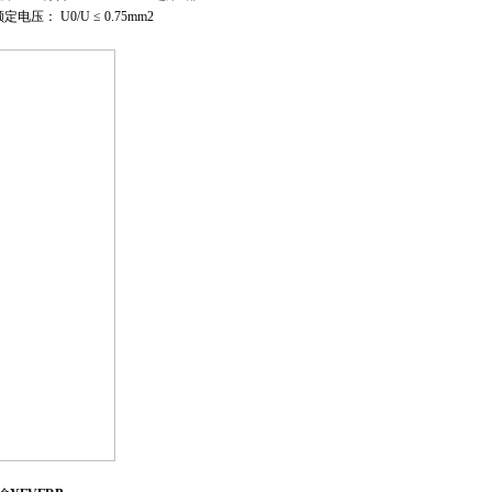
： U0/U ≤ 0.75mm2