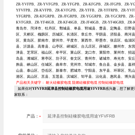
ZR-YVFPB、ZR-YVFGPB、ZR-YFGPB、ZR-KFGPB、ZR-JFGPB、ZR-Y
YFVFPB、ZR-KVFPB、ZR-KVFGPB、ZR-YFFB、ZR-YFFRPB、ZR-YVF
YFGRPB、ZR-KFGRPB、ZR-JFGRPB、ZR-YGGRPB、ZR-YGCRPB、ZR-
KVFGRB、ZR-YF46GB、ZR-KF46GB、ZR-JF46GB、ZR-YF46GRB、ZR-
青岛市、菏泽市、牡丹区、鄄城县、单县、郓城县、曹县、定陶县、巨野
区、天桥区、槐荫区、历城区、长清区、章丘市、平阴县、济阳县、商河
区、黄岛区、胶南市、胶州市、平度市、莱西市、即墨市、张店区、临淄
县、沂源县、高青县、山亭区、峄城区、台儿庄区、薛城区、滕州市、东
津县、芝罘区、福山区、牟平区、莱山区、龙口市、莱阳市、莱州市、招
岛县、潍城区、寒亭区、坊子区、奎文区、青州市、诸城市、寿光市、安
朐县、峡山区、任城区、曲阜市、兖州市、邹城市、鱼台县、金乡县、嘉
山县、泰山区、岱岳区、新泰市、肥城市、宁阳县、东平县、环翠区、乳
港区、岚山区、莒县、五莲县、滨城区、邹平县、沾化县、惠民县、博兴
产品相关关键字：
耐火硅橡胶电缆
阻燃硅橡胶电缆
控制硅橡胶电缆
如果你对
YFVFRB延津县控制硅橡胶电缆用途YFVFRB
感兴趣，想了解更
家联系：
产品：