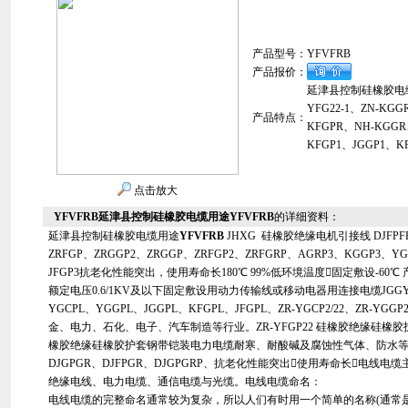
产品型号：
YFVFRB
产品报价：
延津县控制硅橡胶电缆用途
YFG22-1、ZN-KG
产品特点：
KFGPR、NH-KGGR
KFGP1、JGGP1、KF
点击放大
YFVFRB延津县控制硅橡胶电缆用途YFVFRB
的详细资料：
延津县控制硅橡胶电缆用途
YFVFRB
JHXG 硅橡胶绝缘电机引接线 DJFPF
ZRFGP、ZRGGP2、ZRGGP、ZRFGP2、ZRFGRP、AGRP3、KGGP3、YG
JFGP3抗老化性能突出，使用寿命长180℃ 99%低环境温度固定敷设-60
额定电压0.6/1KV及以下固定敷设用动力传输线或移动电器用连接电缆JGGYG
YGCPL、YGGPL、JGGPL、KFGPL、JFGPL、ZR-YGCP2/22、ZR-YGGP
金、电力、石化、电子、汽车制造等行业。ZR-YFGP22 硅橡胶绝缘硅橡胶护
橡胶绝缘硅橡胶护套钢带铠装电力电缆耐寒、耐酸碱及腐蚀性气体、防水等特
DJGPGR、DJFPGR、DJGPGRP、抗老化性能突出使用寿命长电线
绝缘电线、电力电缆、通信电缆与光缆。电线电缆命名：
电线电缆的完整命名通常较为复杂，所以人们有时用一个简单的名称(通常