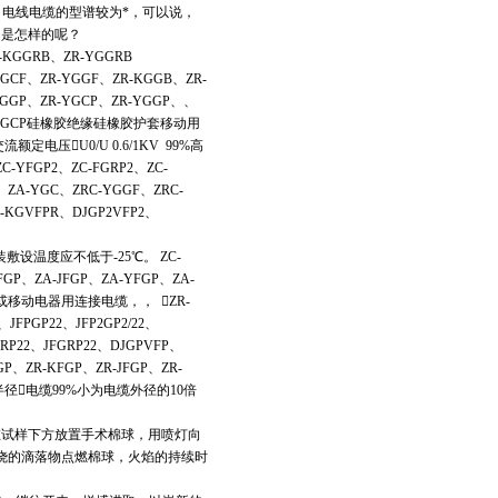
缆。电线电缆的型谱较为*，可以说，
名是怎样的呢？
R-KGGRB、ZR-YGGRB
GCF、ZR-YGGF、ZR-KGGB、ZR-
KGGP、ZR-YGCP、ZR-YGGP、、
ZRC-YGCP硅橡胶绝缘硅橡胶护套移动用
压U0/U 0.6/1KV 99%高
C-YFGP2、ZC-FGRP2、ZC-
ZA-YGC、ZRC-YGGF、ZRC-
-KGVFPR、DJGP2VFP2、
设温度应不低于-25℃。 ZC-
GP、ZA-JFGP、ZA-YFGP、ZA-
线或移动电器用连接电缆，， ZR-
2、JFPGP22、JFP2GP2/22、
GRP22、JFGRP22、DJGPVFP、
P、ZR-KFGP、ZR-JFGP、ZR-
半径电缆99%小为电缆外径的10倍
在试样下方放置手术棉球，用喷灯向
燃烧的滴落物点燃棉球，火焰的持续时