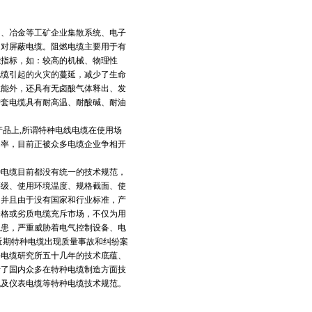
油、冶金等工矿企业集散系统、电子
多对屏蔽电缆。阻燃电缆主要用于有
能指标，如：较高的机械、物理性
电缆引起的火灾的蔓延，减少了生命
性能外，还具有无卤酸气体释出、发
护套电缆具有耐高温、耐酸碱、耐油
产品上,所谓特种电线电缆在使用场
润率，目前正被众多电缆企业争相开
种电缆目前都没有统一的技术规范，
等级、使用环境温度、规格截面、使
，并且由于没有国家和行业标准，产
合格或劣质电缆充斥市场，不仅为用
隐患，严重威胁着电气控制设备、电
近期特种电缆出现质量事故和纠纷案
海电缆研究所五十几年的技术底蕴、
请了国内众多在特种电缆制造方面技
机及仪表电缆等特种电缆技术规范。