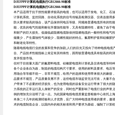
DJEFPPF计算机电缆执行GB12666-90标准
DJEFPPF计算机电缆执行GB12666-90标准
本产品适用于抗干扰性能要求较高的电缆，也可以适用于发电、化工、石
计算机系统、监控回路、自动化系统的信号传输及检测仪器、仪表连接用
防火要求较高的场合，该产品保持同电压等级、同规格普通电缆所有的性
能，优良的电气性能和耐化学腐蚀性能等，又具有阻燃特性，避免了由于
和财产的巨大损失。低烟低卤阻燃电缆除保持阻燃电缆的一般特性和电气
烟量少，产生腐蚀性气体较少，阻燃性能好的特点。氟塑料护套和硅橡胶
和耐老化等特性。
随着电线电缆行业的发展和竞争的加剧,人们的目光又投向了特种电线电缆
合、产品技术性能指标上肯定有其特殊性，因而较普通电缆具有较高的利
发并投放市场。
但对于目前量大面广的氟塑料电缆、硅橡胶电缆和计算机及仪表电缆等特
各个企业各自为政，制造的电缆结构尺寸要求、使用的材料及要求、电压
用场合等等都不统一，非常不规范，给用户的选择和使用带来很大的麻烦
品要求不规范，产品质量良莠不齐，这些电缆市场监管无法可依，大量不
户带来了不必要的经济损失，也为使用电缆的设备安全运行带来了很大的
力系统的正常运行及人身财产的安全，同时也严重影响了电缆行业的声誉,
例的增加充分说明了这一点。为此国家电线电缆质量监督检验中心依托上
本身二十几年的检测经验和人才优势，应广大特种电缆使用者的要求，邀
术的电缆制造企业，以国内外的相关标准和用户要求为基础，编制了计算