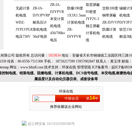
ZR-IA-
双层屏蔽
无卤计算
ZR-IA-
防爆190度
交联100度
锡镀计
DJYPVR
95密度
机电缆
DJYJPVRP
1X3X1.5mm
铜带屏蔽
机电缆
本安计算
JYP2V-3
WDZ-
耐高压计
计算机电缆
ZR-DJVVP
DJYJP3
机电缆
独立屏蔽
JYPLVPLR
算机电缆
ZR-
防腐计算
软芯15
450/700kv
计算机电
电压750V
56nF电容
DJYPVR
机电缆
耐温3线
电压
缆
有限公司 版权所有 总访问量：
1033634
地址：安徽省天长市铜城镇工业园区纬三路169号
6359 传真：86-0550-7511306 手机： 18726217599 15957002847 联系人：黄玉璋 邮箱
itemap
网址：
www.hltzdl.com
技术支持：
环保在线
管理登陆
ICP备案号：
皖ICP备0810
蔽控制电缆、铠装电缆、阻燃电缆、计算机电缆、DCS信号电缆、本安电缆,耐磨热电
属温度计及自动化仪器仪表、成套设备等
环保在线
14
中级会员
第
年
推荐收藏该企业网站
皖公网安备 34118102000388号