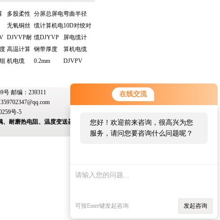
算
多股柔性
分屏总屏电
弯曲半径
无氧铜丝
缆计算机电
10D对绞对
V
DJVVP耐
缆DJYVP
屏电缆计
0度
高温计算
钢带厚度
算机电缆
组
机电缆
0.2mm
DJVPV
 邮编：239311
在线交流
：
359702347@qq.com
0259号-5
偶、耐磨热电阻、温度变送器、变送器模块、双金
您好！欢迎前来咨询，很高兴为您
服务，请问您要咨询什么问题呢？
可按Enter键发起咨询
发起咨询