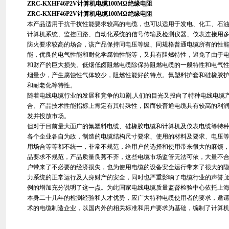
ZRC-KXHF46P2V计算机电缆100MΩ绝缘电阻
ZRC-KXHF46P2V计算机电缆100MΩ绝缘电阻
本产品适用于抗干扰性能要求较高的电缆，也可以适用于发电、化工、石
计算机系统、监控回路、自动化系统的信号传输及检测仪器、仪表连接用
防火要求较高的场合，该产品保持同电压等级、同规格普通电缆所有的性
能，优良的电气性能和耐化学腐蚀性能等，又具有阻燃特性，避免了由于
和财产的巨大损失。低烟低卤阻燃电缆除保持阻燃电缆的一般特性和电气
烟量少，产生腐蚀性气体较少，阻燃性能好的特点。氟塑料护套和硅橡胶
和耐老化等特性。
随着电线电缆行业的发展和竞争的加剧,人们的目光又投向了特种电线电缆
合、产品技术性能指标上肯定有其特殊性，因而较普通电缆具有较高的利
发并投放市场。
但对于目前量大面广的氟塑料电缆、硅橡胶电缆和计算机及仪表电缆等特
各个企业各自为政，制造的电缆结构尺寸要求、使用的材料及要求、电压
用场合等等都不统一，非常不规范，给用户的选择和使用带来很大的麻烦
品要求不规范，产品质量良莠不齐，这些电缆市场监管无法可依，大量不
户带来了不必要的经济损失，也为使用电缆的设备安全运行带来了很大的
力系统的正常运行及人身财产的安全，同时也严重影响了电缆行业的声誉,
例的增加充分说明了这一点。为此国家电线电缆质量监督检验中心依托上
本身二十几年的检测经验和人才优势，应广大特种电缆使用者的要求，邀
术的电缆制造企业，以国内外的相关标准和用户要求为基础，编制了计算