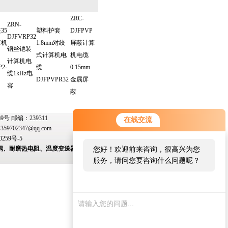
ZRC-
ZRN-
35
塑料护套
DJFPVP
DJFVRP32
算机
1.8mm对绞
屏蔽计算
钢丝铠装
式计算机电
机电缆
计算机电
P2-
缆
0.15mm
缆1kHz电
DJFPVPR32
金属屏
容
蔽
 邮编：239311
在线交流
：
359702347@qq.com
0259号-5
偶、耐磨热电阻、温度变送器、变送器模块、双金
您好！欢迎前来咨询，很高兴为您
服务，请问您要咨询什么问题呢？