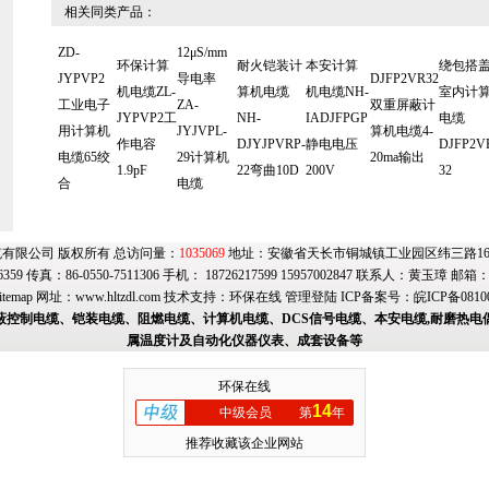
相关同类产品：
ZD-
12μS/mm
环保计算
耐火铠装计
本安计算
绕包搭盖
JYPVP2
导电率
DJFP2VR32
机电缆ZL-
算机电缆
机电缆NH-
室内计
工业电子
ZA-
双重屏蔽计
JYPVP2工
NH-
IADJFPGP
电缆
用计算机
JYJVPL-
算机电缆4-
作电容
DJYJPVRP-
静电电压
DJFP2V
电缆65绞
29计算机
20ma输出
1.9pF
22弯曲10D
200V
32
合
电缆
有限公司 版权所有 总访问量：
1035069
地址：安徽省天长市铜城镇工业园区纬三路169号
6359 传真：86-0550-7511306 手机： 18726217599 15957002847 联系人：黄玉璋 邮箱
itemap
网址：
www.hltzdl.com
技术支持：
环保在线
管理登陆
ICP备案号：
皖ICP备0810
蔽控制电缆、铠装电缆、阻燃电缆、计算机电缆、DCS信号电缆、本安电缆,耐磨热电
属温度计及自动化仪器仪表、成套设备等
环保在线
14
中级会员
第
年
推荐收藏该企业网站