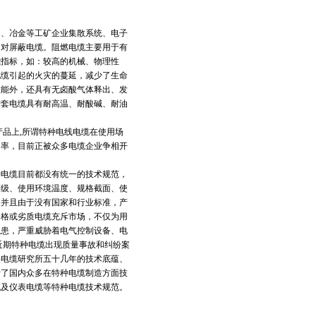
油、冶金等工矿企业集散系统、电子
多对屏蔽电缆。阻燃电缆主要用于有
能指标，如：较高的机械、物理性
电缆引起的火灾的蔓延，减少了生命
性能外，还具有无卤酸气体释出、发
护套电缆具有耐高温、耐酸碱、耐油
产品上,所谓特种电线电缆在使用场
润率，目前正被众多电缆企业争相开
种电缆目前都没有统一的技术规范，
等级、使用环境温度、规格截面、使
，并且由于没有国家和行业标准，产
合格或劣质电缆充斥市场，不仅为用
隐患，严重威胁着电气控制设备、电
近期特种电缆出现质量事故和纠纷案
海电缆研究所五十几年的技术底蕴、
请了国内众多在特种电缆制造方面技
机及仪表电缆等特种电缆技术规范。