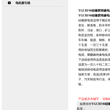
电机接引线
YGCRF46硅橡胶绝缘电
YGCRF46硅橡胶绝缘电
硅橡胶电缆适用于额定电
老化，耐臭氧，防水等
医药，冶金，港口，矿
制及监控线，各种移动
车车辆、能源、钢铁、
十五度、一百三十五度
用的有辐照交联聚烯烃
电缆。聚醚砜绝缘电线
下连续使用和温度急剧
温度为一百八十到二百二
输线或移动电器用连接
辐射方便，高温(高寒)
子、汽车制造等行业。本
输。
产品相关关键字：
控制
如果你对
YGCRF46硅
联系：