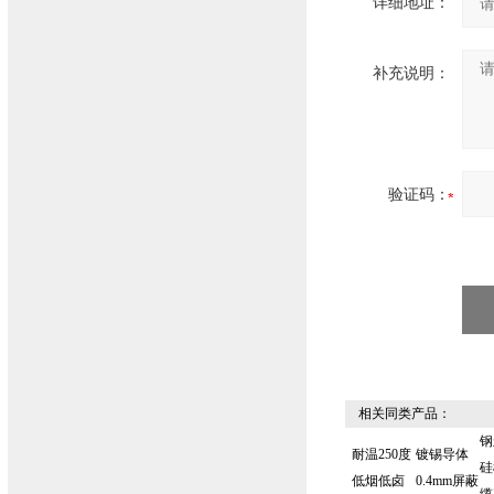
详细地址：
补充说明：
验证码：
相关同类产品：
钢
耐温250度
镀锡导体
硅
低烟低卤
0.4mm屏蔽