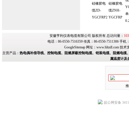
缆
硅橡胶电
硅橡胶电
Y
缆ZD-
缆ZNH-
单
YGCFRP2
YGCFRP
0.
安徽亨利仪表电缆有限公司 版权所有 总访问量：
103
电话：86-0550-7516359 传真：86-0550-7511306 手
GoogleSitemap
网址：
www.hltzdl.com
技术
主营产品：
热电偶补偿导线、控制电缆、阻燃屏蔽控制电缆、铠装电缆、阻燃电缆、
属温度计及
推
皖公网安备 34118