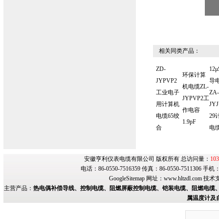
相关同类产品：
ZD-
12μ
环保计算
JYPVP2
导
机电缆ZL-
工业电子
ZA-
JYPVP2工
用计算机
JYJ
作电容
电缆65绞
29
1.9pF
合
电
安徽亨利仪表电缆有限公司 版权所有 总访问量：
103
电话：86-0550-7516359 传真：86-0550-7511306 手
GoogleSitemap
网址：
www.hltzdl.com
技术
主营产品：
热电偶补偿导线、控制电缆、阻燃屏蔽控制电缆、铠装电缆、阻燃电缆、
属温度计及