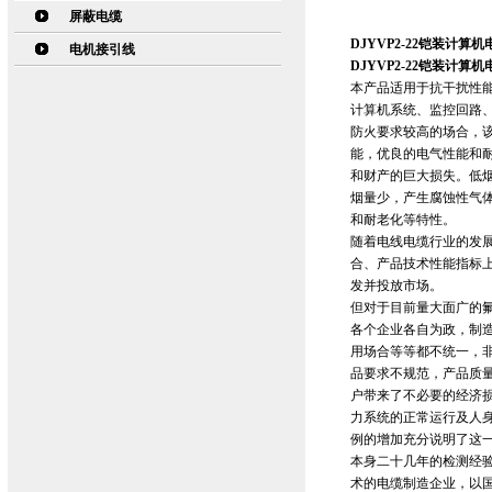
屏蔽电缆
DJYVP2-22铠装计算机电
电机接引线
DJYVP2-22铠装计算机电
本产品适用于抗干扰性
计算机系统、监控回路
防火要求较高的场合，
能，优良的电气性能和
和财产的巨大损失。低
烟量少，产生腐蚀性气
和耐老化等特性。
随着电线电缆行业的发展
合、产品技术性能指标
发并投放市场。
但对于目前量大面广的
各个企业各自为政，制
用场合等等都不统一，
品要求不规范，产品质
户带来了不必要的经济
力系统的正常运行及人
例的增加充分说明了这
本身二十几年的检测经
术的电缆制造企业，以