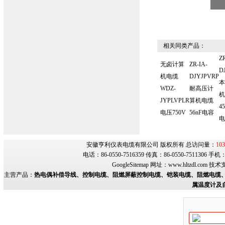
相关同类产品：
ZR
无卤计算
ZR-IA-
D
机电缆
DJYJPVRP
本
WDZ-
耐高压计
机
JYPLVPLR
算机电缆
45
电压750V
56nF电容
电
安徽亨利仪表电缆有限公司 版权所有 总访问量：
103
电话：86-0550-7516359 传真：86-0550-7511306 手
GoogleSitemap
网址：
www.hltzdl.com
技术
主营产品：
热电偶补偿导线、控制电缆、阻燃屏蔽控制电缆、铠装电缆、阻燃电缆、
属温度计及