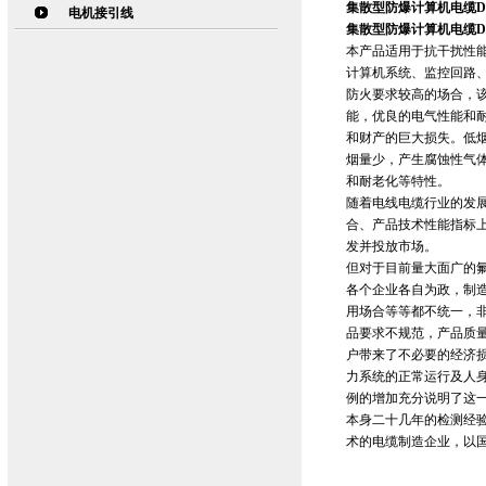
集散型防爆计算机电缆DJY
电机接引线
集散型防爆计算机电缆DJY
本产品适用于抗干扰性
计算机系统、监控回路
防火要求较高的场合，
能，优良的电气性能和
和财产的巨大损失。低
烟量少，产生腐蚀性气
和耐老化等特性。
随着电线电缆行业的发展
合、产品技术性能指标
发并投放市场。
但对于目前量大面广的
各个企业各自为政，制
用场合等等都不统一，
品要求不规范，产品质
户带来了不必要的经济
力系统的正常运行及人
例的增加充分说明了这
本身二十几年的检测经
术的电缆制造企业，以