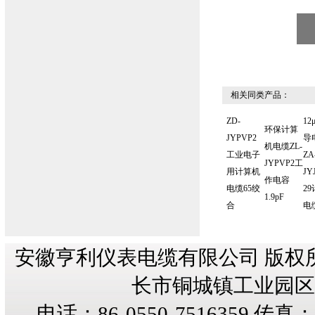
相关同类产品：
ZD-
12
环保计算
JYPVP2
导
机电缆ZL-
工业电子
ZA
JYPVP2工
用计算机
JY
作电容
电缆65绞
2
1.9pF
合
电
安徽亨利仪表电缆有限公司 版权
长市铜城镇工业园区纬三
电话：86-0550-7516359 传真：8