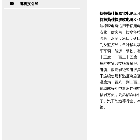
电机接引线
抗拉撕硅橡胶软电缆KF4
抗拉撕硅橡胶软电缆KF4
硅橡胶电缆适用于额定电
老化，耐臭氧，防水等
医药，冶金，港口，矿
制及监控线，各种移动
车车辆、能源、钢铁、
十五度、一百三十五度
用的有辐照交联聚烯烃
电缆。聚醚砜绝缘电线
下连续使用和温度急剧
温度为一百八十到二百二
输线或移动电器用连接
辐射方便，高温(高寒)
子、汽车制造等行业。本
输。