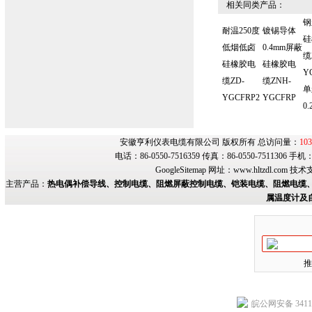
相关同类产品：
钢
耐温250度
镀锡导体
硅
低烟低卤
0.4mm屏蔽
缆
硅橡胶电
硅橡胶电
Y
缆ZD-
缆ZNH-
单
YGCFRP2
YGCFRP
0.
安徽亨利仪表电缆有限公司 版权所有 总访问量：
103
电话：86-0550-7516359 传真：86-0550-7511306 手
GoogleSitemap
网址：
www.hltzdl.com
技术
主营产品：
热电偶补偿导线、控制电缆、阻燃屏蔽控制电缆、铠装电缆、阻燃电缆、
属温度计及
推
皖公网安备 34118