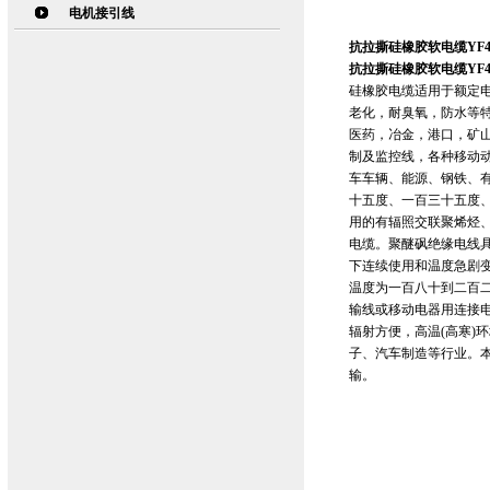
电机接引线
抗拉撕硅橡胶软电缆YF46
抗拉撕硅橡胶软电缆YF46
硅橡胶电缆适用于额定电
老化，耐臭氧，防水等
医药，冶金，港口，矿
制及监控线，各种移动
车车辆、能源、钢铁、
十五度、一百三十五度
用的有辐照交联聚烯烃
电缆。聚醚砜绝缘电线
下连续使用和温度急剧
温度为一百八十到二百二
输线或移动电器用连接
辐射方便，高温(高寒)
子、汽车制造等行业。本
输。