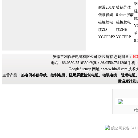
钢
耐温250度
镀锡导体
硅
低烟低卤
0.4mm屏蔽
缆
硅橡胶电
硅橡胶电
Y
缆ZD-
缆ZNH-
单
YGCFRP2
YGCFRP
0.
安徽亨利仪表电缆有限公司 版权所有 总访问量：
103
电话：86-0550-7516359 传真：86-0550-7511306 手
GoogleSitemap
网址：
www.hltzdl.com
技术
主营产品：
热电偶补偿导线、控制电缆、阻燃屏蔽控制电缆、铠装电缆、阻燃电缆、
属温度计及
推
皖公网安备 34118