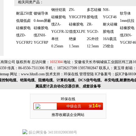
相关同类产品：
钢丝铠装
ZN-
多芯硅橡
NH-
耐温250度
镀锡导体
软导体
硅橡胶电
YHGCFPB
胶电缆
YGCF46
低烟低卤
0.4mm屏蔽
1mm抗拉
缆ZA-
硅橡胶电
ZR-
耐火硅橡
硅橡胶电
硅橡胶电
硅橡胶电
YGCFR-32
缆缆XLPE
YGCD-
胶电缆
缆ZD-
缆ZNH-
缆ZRN-
单丝
绝缘
2G外径
16A载流
YGCFRP2
YGCFRP
YGCRF46
0.25mm
1.5mm
12.5mm
25绞合
有限公司 版权所有 总访问量：
1032304
地址：安徽省天长市铜城镇工业园区纬三路169号
6359 传真：86-0550-7511306 手机： 18726217599 15957002847 联系人：黄玉璋 邮箱
itemap
网址：
www.hltzdl.com
技术支持：
环保在线
管理登陆
ICP备案号：
皖ICP备0810
蔽控制电缆、铠装电缆、阻燃电缆、计算机电缆、DCS信号电缆、本安电缆,耐磨热电
属温度计及自动化仪器仪表、成套设备等
环保在线
14
中级会员
第
年
推荐收藏该企业网站
皖公网安备 34118102000388号