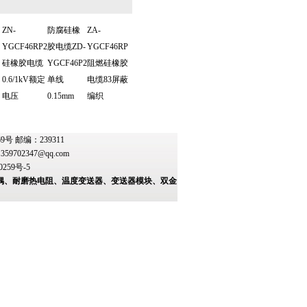
ZN-
防腐硅橡
ZA-
YGCF46RP2
胶电缆ZD-
YGCF46RP
硅橡胶电缆
YGCF46P2
阻燃硅橡胶
0.6/1kV额定
单线
电缆83屏蔽
电压
0.15mm
编织
 邮编：239311
：
359702347@qq.com
0259号-5
偶、耐磨热电阻、温度变送器、变送器模块、双金