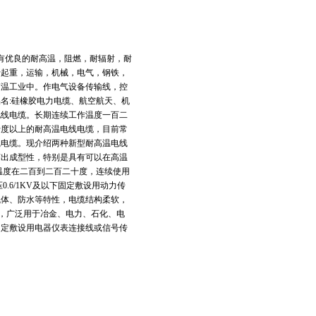
具有优良的耐高温，阻燃，耐辐射，耐
于起重，运输，机械，电气，钢铁，
高温工业中。作电气设备传输线，控
名:硅橡胶电力电缆、航空航天、机
电线电缆。长期连续工作温度一百二
十度以上的耐高温电线电缆，目前常
线电缆。现介绍两种新型耐高温电线
挤出成型性，特别是具有可以在高温
温度在二百到二百二十度，连续使用
.6/1KV及以下固定敷设用动力传
气体、防水等特性，电缆结构柔软，
长，广泛用于冶金、电力、石化、电
或固定敷设用电器仪表连接线或信号传