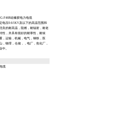
GG-F46R硅橡胶电力电缆
电压0.6/1KV及以下的高温范围和
优良的耐高温，阻燃，耐辐射，耐老
特性，并具有很好的耐寒性，耐候
重，运输，机械，电气，钢铁，医
山，物理，仓储，，电厂，焦化厂，
业中。