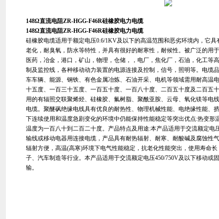
148Ω直流电阻ZR-HGG-F46R硅橡胶电力电缆
148Ω直流电阻ZR-HGG-F46R硅橡胶电力电缆
硅橡胶电缆适用于额定电压0.6/1KV及以下的高温范围和恶劣环境内，它
老化，耐臭氧，防水等特性，并具有很好的耐寒性，耐候性。被广泛的用
医药，冶金，港口，矿山，物理，仓储，，电厂，焦化厂，石油，化工等
制及监控线，各种移动动力装置的电源连接及控制，信号，照明等。电缆品
车车辆、能源、钢铁、有色金属冶炼、石油开采、电机等领域需用耐高温
十五度、一百三十五度、一百五十度、一百八十度、二百五十度及二百五
用的有辐照交联聚烯烃、硅橡胶、氟树脂、聚酰亚胺、云母、氧化镁等电
电缆。聚醚砜绝缘电线具有优良的耐热性、物理机械性能、电绝缘性能、
下连续使用和温度急剧变化的环境中仍能保持性能稳定等突出优点:热变形
温度为一百八十到二百二十度。产品特点及用途:本产品适用于交流额定电压0
输线或移动电器用连接电缆，产品具有耐热辐射、耐寒、耐酸碱及腐蚀性
辐射方便，高温(高寒)环境下电气性能稳定，抗老化性能突出，使用寿命
子、汽车制造等行业。本产品适用于交流额定电压450/750V及以下移动
输。