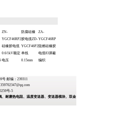
ZN-
防腐硅橡
ZA-
YGCF46RP2
胶电缆ZD-
YGCF46RP
硅橡胶电缆
YGCF46P2
阻燃硅橡胶
0.6/1kV额定
单线
电缆83屏蔽
6
电压
0.15mm
编织
 邮编：239311
：
359702347@qq.com
0259号-5
偶、耐磨热电阻、温度变送器、变送器模块、双金