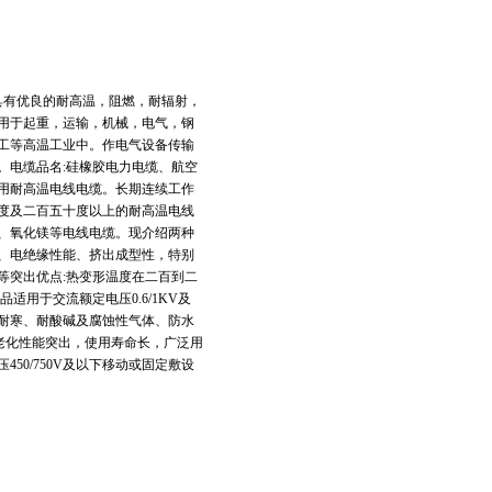
它具有优良的耐高温，阻燃，耐辐射，
用于起重，运输，机械，电气，钢
工等高温工业中。作电气设备传输
。电缆品名:硅橡胶电力电缆、航空
用耐高温电线电缆。长期连续工作
度及二百五十度以上的耐高温电线
、氧化镁等电线电缆。现介绍两种
、电绝缘性能、挤出成型性，特别
等突出优点:热变形温度在二百到二
用于交流额定电压0.6/1KV及
耐寒、耐酸碱及腐蚀性气体、防水
老化性能突出，使用寿命长，广泛用
0/750V及以下移动或固定敷设