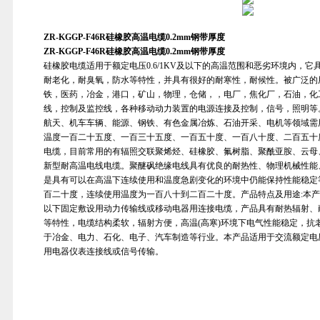
ZR-KGGP-F46R硅橡胶高温电缆0.2mm钢带厚度
ZR-KGGP-F46R硅橡胶高温电缆0.2mm钢带厚度
硅橡胶电缆适用于额定电压0.6/1KV及以下的高温范围和恶劣环境内，
耐老化，耐臭氧，防水等特性，并具有很好的耐寒性，耐候性。被广泛的
铁，医药，冶金，港口，矿山，物理，仓储，，电厂，焦化厂，石油，化
线，控制及监控线，各种移动动力装置的电源连接及控制，信号，照明等
航天、机车车辆、能源、钢铁、有色金属冶炼、石油开采、电机等领域需
温度一百二十五度、一百三十五度、一百五十度、一百八十度、二百五十
电缆，目前常用的有辐照交联聚烯烃、硅橡胶、氟树脂、聚酰亚胺、云母
新型耐高温电线电缆。聚醚砜绝缘电线具有优良的耐热性、物理机械性能
是具有可以在高温下连续使用和温度急剧变化的环境中仍能保持性能稳定
百二十度，连续使用温度为一百八十到二百二十度。产品特点及用途:本产品适
以下固定敷设用动力传输线或移动电器用连接电缆，产品具有耐热辐射、
等特性，电缆结构柔软，辐射方便，高温(高寒)环境下电气性能稳定，抗
于冶金、电力、石化、电子、汽车制造等行业。本产品适用于交流额定电压45
用电器仪表连接线或信号传输。