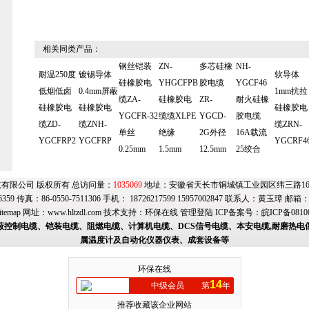
相关同类产品：
钢丝铠装
ZN-
多芯硅橡
NH-
耐温250度
镀锡导体
软导体
硅橡胶电
YHGCFPB
胶电缆
YGCF46
低烟低卤
0.4mm屏蔽
1mm抗拉
缆ZA-
硅橡胶电
ZR-
耐火硅橡
硅橡胶电
硅橡胶电
硅橡胶电
YGCFR-32
缆缆XLPE
YGCD-
胶电缆
缆ZD-
缆ZNH-
缆ZRN-
单丝
绝缘
2G外径
16A载流
YGCFRP2
YGCFRP
YGCRF4
0.25mm
1.5mm
12.5mm
25绞合
有限公司 版权所有 总访问量：
1035069
地址：安徽省天长市铜城镇工业园区纬三路169号
6359 传真：86-0550-7511306 手机： 18726217599 15957002847 联系人：黄玉璋 邮箱
itemap
网址：
www.hltzdl.com
技术支持：
环保在线
管理登陆
ICP备案号：
皖ICP备0810
蔽控制电缆、铠装电缆、阻燃电缆、计算机电缆、DCS信号电缆、本安电缆,耐磨热电
属温度计及自动化仪器仪表、成套设备等
环保在线
14
中级会员
第
年
推荐收藏该企业网站