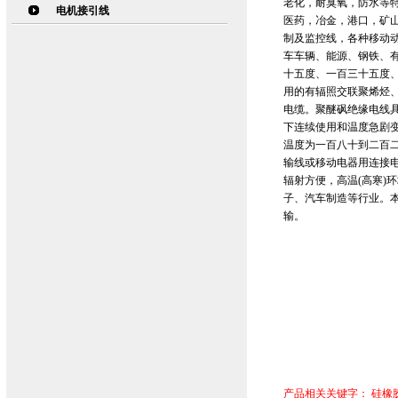
老化，耐臭氧，防水等
电机接引线
医药，冶金，港口，矿
制及监控线，各种移动
车车辆、能源、钢铁、
十五度、一百三十五度
用的有辐照交联聚烯烃
电缆。聚醚砜绝缘电线
下连续使用和温度急剧
温度为一百八十到二百二
输线或移动电器用连接
辐射方便，高温(高寒)
子、汽车制造等行业。本
输。
产品相关关键字：
硅橡