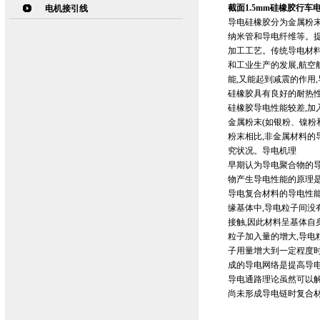
截面1.5mm硅橡胶行车电缆
电机接引线
导电硅橡胶分为金属粉末
纳米管和导电纤维等。
加工工艺。传统导电材料
和工业生产的发展,航空
能,又能起到减震的作用
硅橡胶具有良好的耐热
硅橡胶导电性能较差,加
金属粉末(如银粉、镍粉
粉末相比,非金属材料的
究状况。导电机理
早期认为导电聚合物的
物产生导电性能的原理
导电复合材料的导电性
缘基体中,导电粒子间没
接触,因此材料呈基体自
粒子加入量的增大,导电
子用量增大到一定程度时
成的导电网络是提高导
导电通路理论虽然可以解
尚未形成导电链时复合