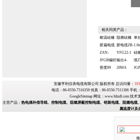
相关同类产品：
耐温硅橡
阻燃硅橡
单
胶扁电缆
胶电缆ZR-
1.
ZAN-
YFG22-1
硅
JFGB编织
输出4-
缆Z
密度89
20MA
JG
安徽亨利仪表电缆有限公司 版权所有 总访问量：
103
电话：86-0550-7516359 传真：86-0550-7511306 手
GoogleSitemap
网址：
www.hltzdl.com
技术
主营产品：
热电偶补偿导线、控制电缆、阻燃屏蔽控制电缆、铠装电缆、阻燃电缆、
属温度计及
推