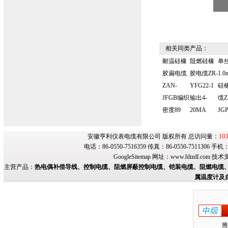
相关同类产品：
耐温硅橡
阻燃硅橡
单
胶扁电缆
胶电缆ZR-
1.
ZAN-
YFG22-1
硅
JFGB编织
输出4-
缆Z
密度89
20MA
JG
安徽亨利仪表电缆有限公司 版权所有 总访问量：
103
电话：86-0550-7516359 传真：86-0550-7511306 手
GoogleSitemap
网址：
www.hltzdl.com
技术
主营产品：
热电偶补偿导线、控制电缆、阻燃屏蔽控制电缆、铠装电缆、阻燃电缆、
属温度计及
推