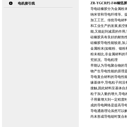
ZR-YGCRP2-F46铜
电机接引线
导电硅橡胶分为金属粉末
纳米管和导电纤维等。
加工工艺。传统导电材料
和工业生产的发展,航空
能,又能起到减震的作用
硅橡胶具有良好的耐热
硅橡胶导电性能较差,加
金属粉末(如银粉、镍粉
粉末相比,非金属材料的
究状况。导电机理
早期认为导电聚合物的
物产生导电性能的原理
导电复合材料的导电性
缘基体中,导电粒子间没
接触,因此材料呈基体自
粒子加入量的增大,导电
子用量增大到一定程度时
成的导电网络是提高导
导电通路理论虽然可以解
尚未形成导电链时复合