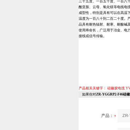
三十五度、一百五十度、一百八
酰亚胺、云母、氧化镁等电线电
成型性，特别是具有可以在高温
温度为一百八十到二百二十度。产
品具有耐热辐射、耐寒、耐酸碱及
使用寿命长，广泛用于冶金、电力
接线或信号传输。
产品相关关键字：
硅橡胶电缆
Y
如果你对
ZR-YGGRP2-F46
产品：