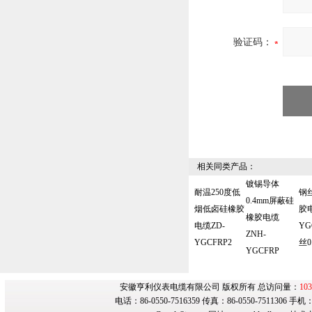
验证码：
相关同类产品：
镀锡导体
耐温250度低
钢
0.4mm屏蔽硅
烟低卤硅橡胶
胶电
橡胶电缆
电缆ZD-
YG
ZNH-
YGCFRP2
丝0
YGCFRP
安徽亨利仪表电缆有限公司 版权所有 总访问量：
103
电话：86-0550-7516359 传真：86-0550-7511306 手