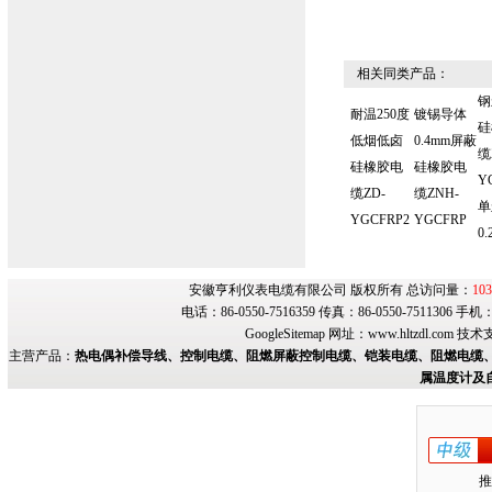
相关同类产品：
钢
耐温250度
镀锡导体
硅
低烟低卤
0.4mm屏蔽
缆
硅橡胶电
硅橡胶电
Y
缆ZD-
缆ZNH-
单
YGCFRP2
YGCFRP
0.
安徽亨利仪表电缆有限公司 版权所有 总访问量：
103
电话：86-0550-7516359 传真：86-0550-7511306 手
GoogleSitemap
网址：
www.hltzdl.com
技术
主营产品：
热电偶补偿导线、控制电缆、阻燃屏蔽控制电缆、铠装电缆、阻燃电缆、
属温度计及
推