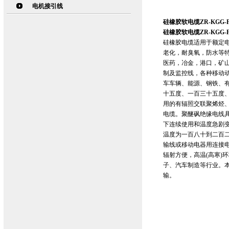
电机接引线
硅橡胶软电缆ZR-KGG-
硅橡胶软电缆ZR-KGG-
硅橡胶电缆适用于额定电
老化，耐臭氧，防水等
医药，冶金，港口，矿
制及监控线，各种移动
车车辆、能源、钢铁、
十五度、一百三十五度
用的有辐照交联聚烯烃
电缆。聚醚砜绝缘电线
下连续使用和温度急剧
温度为一百八十到二百二
输线或移动电器用连接
辐射方便，高温(高寒)
子、汽车制造等行业。本
输。