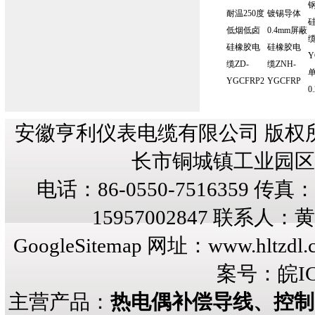
耐温250度
镀锡导体
低烟低卤
0.4mm屏蔽
缆
硅橡胶电
硅橡胶电
Y
缆ZD-
缆ZNH-
YGCFRP2
YGCFRP
0
安徽亨利仪表电缆有限公司 版权
长市铜城镇工业园区纬三
电话：86-0550-7516359 传真：8
15957002847 联系人
GoogleSitemap
网址：
www.hltzdl.
案号：
皖IC
主营产品：
热电偶补偿导线、控制