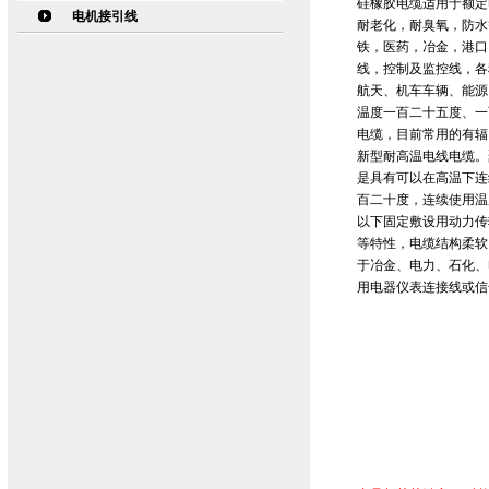
硅橡胶电缆适用于额定
电机接引线
耐老化，耐臭氧，防水
铁，医药，冶金，港口
线，控制及监控线，各
航天、机车车辆、能源
温度一百二十五度、一
电缆，目前常用的有辐
新型耐高温电线电缆。
是具有可以在高温下连
百二十度，连续使用温度
以下固定敷设用动力传
等特性，电缆结构柔软
于冶金、电力、石化、
用电器仪表连接线或信