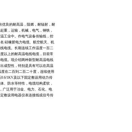
具有优良的耐高温，阻燃，耐辐射，耐
于起重，运输，机械，电气，钢铁，
高温工业中。作电气设备传输线，控
名:硅橡胶电力电缆、航空航天、机
电线电缆。长期连续工作温度一百二
十度以上的耐高温电线电缆，目前常
线电缆。现介绍两种新型耐高温电线
挤出成型性，特别是具有可以在高温
温度在二百到二百二十度，连续使用
.6/1KV及以下固定敷设用动力传
气体、防水等特性，电缆结构柔软，
长，广泛用于冶金、电力、石化、电
或固定敷设用电器仪表连接线或信号传