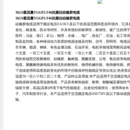
362A载流量YGGP2-F46抗撕拉硅橡胶电缆
362A载流量YGGP2-F46抗撕拉硅橡胶电缆
硅橡胶电缆适用于额定电压0.6/1KV及以下的高温范围和恶劣环境内，它
老化，耐臭氧，防水等特性，并具有很好的耐寒性，耐候性。被广泛的用
医药，冶金，港口，矿山，物理，仓储，，电厂，焦化厂，石油，化工等
制及监控线，各种移动动力装置的电源连接及控制，信号，照明等。电缆品
车车辆、能源、钢铁、有色金属冶炼、石油开采、电机等领域需用耐高温
十五度、一百三十五度、一百五十度、一百八十度、二百五十度及二百五
用的有辐照交联聚烯烃、硅橡胶、氟树脂、聚酰亚胺、云母、氧化镁等电
电缆。聚醚砜绝缘电线具有优良的耐热性、物理机械性能、电绝缘性能、
下连续使用和温度急剧变化的环境中仍能保持性能稳定等突出优点:热变形
温度为一百八十到二百二十度。产品特点及用途:本产品适用于交流额定电压0
输线或移动电器用连接电缆，产品具有耐热辐射、耐寒、耐酸碱及腐蚀性
辐射方便，高温(高寒)环境下电气性能稳定，抗老化性能突出，使用寿命
子、汽车制造等行业。本产品适用于交流额定电压450/750V及以下移动
输。