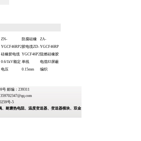
ZN-
防腐硅橡
ZA-
YGCF46RP2
胶电缆ZD-
YGCF46RP
硅橡胶电缆
YGCF46P2
阻燃硅橡胶
0.6/1kV额定
单线
电缆83屏蔽
电压
0.15mm
编织
 邮编：239311
：
359702347@qq.com
0259号-5
偶、耐磨热电阻、温度变送器、变送器模块、双金