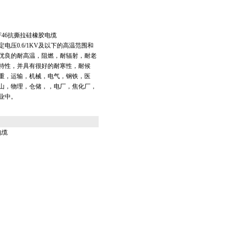
-F46抗撕拉硅橡胶电缆
电压0.6/1KV及以下的高温范围和
优良的耐高温，阻燃，耐辐射，耐老
特性，并具有很好的耐寒性，耐候
重，运输，机械，电气，钢铁，医
山，物理，仓储，，电厂，焦化厂，
业中。