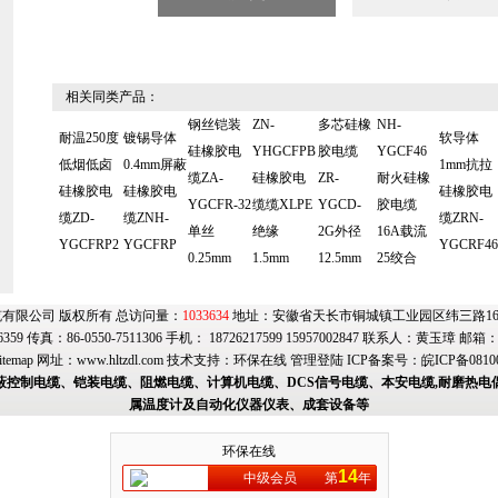
相关同类产品：
钢丝铠装
ZN-
多芯硅橡
NH-
耐温250度
镀锡导体
软导体
硅橡胶电
YHGCFPB
胶电缆
YGCF46
低烟低卤
0.4mm屏蔽
1mm抗拉
缆ZA-
硅橡胶电
ZR-
耐火硅橡
硅橡胶电
硅橡胶电
硅橡胶电
YGCFR-32
缆缆XLPE
YGCD-
胶电缆
缆ZD-
缆ZNH-
缆ZRN-
单丝
绝缘
2G外径
16A载流
YGCFRP2
YGCFRP
YGCRF46
0.25mm
1.5mm
12.5mm
25绞合
有限公司 版权所有 总访问量：
1033634
地址：安徽省天长市铜城镇工业园区纬三路169号
6359 传真：86-0550-7511306 手机： 18726217599 15957002847 联系人：黄玉璋 邮箱
itemap
网址：
www.hltzdl.com
技术支持：
环保在线
管理登陆
ICP备案号：
皖ICP备0810
蔽控制电缆、铠装电缆、阻燃电缆、计算机电缆、DCS信号电缆、本安电缆,耐磨热电
属温度计及自动化仪器仪表、成套设备等
环保在线
14
中级会员
第
年