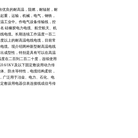
具有优良的耐高温，阻燃，耐辐射，耐
于起重，运输，机械，电气，钢铁，
高温工业中。作电气设备传输线，控
名:硅橡胶电力电缆、航空航天、机
电线电缆。长期连续工作温度一百二
十度以上的耐高温电线电缆，目前常
线电缆。现介绍两种新型耐高温电线
挤出成型性，特别是具有可以在高温
温度在二百到二百二十度，连续使用
.6/1KV及以下固定敷设用动力传
气体、防水等特性，电缆结构柔软，
长，广泛用于冶金、电力、石化、电
或固定敷设用电器仪表连接线或信号传