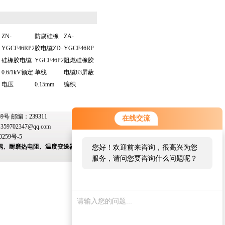
ZN-
防腐硅橡
ZA-
YGCF46RP2
胶电缆ZD-
YGCF46RP
硅橡胶电缆
YGCF46P2
阻燃硅橡胶
0.6/1kV额定
单线
电缆83屏蔽
电压
0.15mm
编织
 邮编：239311
在线交流
：
359702347@qq.com
0259号-5
偶、耐磨热电阻、温度变送器、变送器模块、双金
您好！欢迎前来咨询，很高兴为您
服务，请问您要咨询什么问题呢？