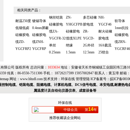
相关同类产品：
钢丝铠装
ZN-
多芯硅橡
NH-
耐温250度
镀锡导体
软导体
硅橡胶电
YHGCFPB
胶电缆
YGCF46
低烟低卤
0.4mm屏蔽
1mm抗拉
缆ZA-
硅橡胶电
ZR-
耐火硅橡
硅橡胶电
硅橡胶电
硅橡胶电
YGCFR-32
缆缆XLPE
YGCD-
胶电缆
缆ZD-
缆ZNH-
缆ZRN-
单丝
绝缘
2G外径
16A载流
YGCFRP2
YGCFRP
YGCRF46
0.25mm
1.5mm
12.5mm
25绞合
有限公司 版权所有 总访问量：
1033634
地址：安徽省天长市铜城镇工业园区纬三路169号
6359 传真：86-0550-7511306 手机： 18726217599 15957002847 联系人：黄玉璋 邮箱
itemap
网址：
www.hltzdl.com
技术支持：
环保在线
管理登陆
ICP备案号：
皖ICP备0810
蔽控制电缆、铠装电缆、阻燃电缆、计算机电缆、DCS信号电缆、本安电缆,耐磨热电
属温度计及自动化仪器仪表、成套设备等
环保在线
14
中级会员
第
年
推荐收藏该企业网站