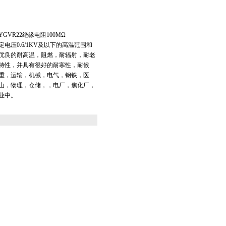
VR22绝缘电阻100MΩ
电压0.6/1KV及以下的高温范围和
优良的耐高温，阻燃，耐辐射，耐老
特性，并具有很好的耐寒性，耐候
重，运输，机械，电气，钢铁，医
山，物理，仓储，，电厂，焦化厂，
业中。