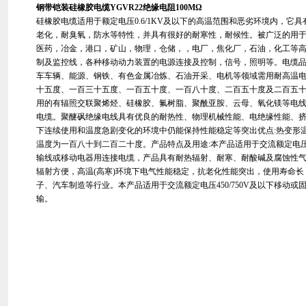
钢带铠装硅橡胶电缆YGVR22绝缘电阻100MΩ
硅橡胶电缆适用于额定电压0.6/1KV及以下的高温范围和恶劣环境内，它
老化，耐臭氧，防水等特性，并具有很好的耐寒性，耐候性。被广泛的用
医药，冶金，港口，矿山，物理，仓储，，电厂，焦化厂，石油，化工等
制及监控线，各种移动动力装置的电源连接及控制，信号，照明等。电缆品
车车辆、能源、钢铁、有色金属冶炼、石油开采、电机等领域需用耐高温
十五度、一百三十五度、一百五十度、一百八十度、二百五十度及二百五
用的有辐照交联聚烯烃、硅橡胶、氟树脂、聚酰亚胺、云母、氧化镁等电
电缆。聚醚砜绝缘电线具有优良的耐热性、物理机械性能、电绝缘性能、
下连续使用和温度急剧变化的环境中仍能保持性能稳定等突出优点:热变形
温度为一百八十到二百二十度。产品特点及用途:本产品适用于交流额定电压0
输线或移动电器用连接电缆，产品具有耐热辐射、耐寒、耐酸碱及腐蚀性
辐射方便，高温(高寒)环境下电气性能稳定，抗老化性能突出，使用寿命
子、汽车制造等行业。本产品适用于交流额定电压450/750V及以下移动
输。