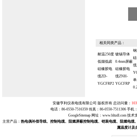
相关同类产品：
钢
耐温250度
镀锡导体
硅
低烟低卤
0.4mm屏蔽
缆
硅橡胶电
硅橡胶电
Y
缆ZD-
缆ZNH-
单
YGCFRP2
YGCFRP
0.
安徽亨利仪表电缆有限公司 版权所有 总访问量：
103
电话：86-0550-7516359 传真：86-0550-7511306 手
GoogleSitemap
网址：
www.hltzdl.com
技术
主营产品：
热电偶补偿导线、控制电缆、阻燃屏蔽控制电缆、铠装电缆、阻燃电缆、
属温度计及