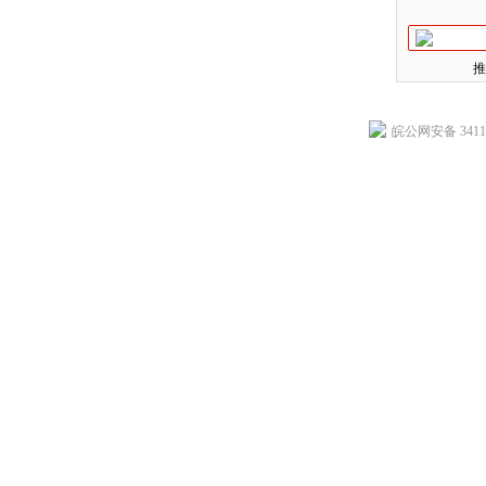
推
皖公网安备 34118