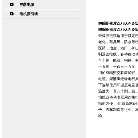
屏蔽电缆
电机接引线
90编织密度ZD-KGV
90编织密度ZD-KGV
硅橡胶电缆适用于额定电
老化，耐臭氧，防水等
医药，冶金，港口，矿
制及监控线，各种移动
车车辆、能源、钢铁、
十五度、一百三十五度
用的有辐照交联聚烯烃
电缆。聚醚砜绝缘电线
下连续使用和温度急剧
温度为一百八十到二百二
输线或移动电器用连接
辐射方便，高温(高寒)
子、汽车制造等行业。本
输。