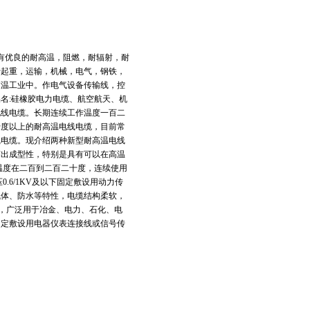
具有优良的耐高温，阻燃，耐辐射，耐
于起重，运输，机械，电气，钢铁，
高温工业中。作电气设备传输线，控
名:硅橡胶电力电缆、航空航天、机
电线电缆。长期连续工作温度一百二
十度以上的耐高温电线电缆，目前常
线电缆。现介绍两种新型耐高温电线
挤出成型性，特别是具有可以在高温
温度在二百到二百二十度，连续使用
.6/1KV及以下固定敷设用动力传
气体、防水等特性，电缆结构柔软，
长，广泛用于冶金、电力、石化、电
或固定敷设用电器仪表连接线或信号传