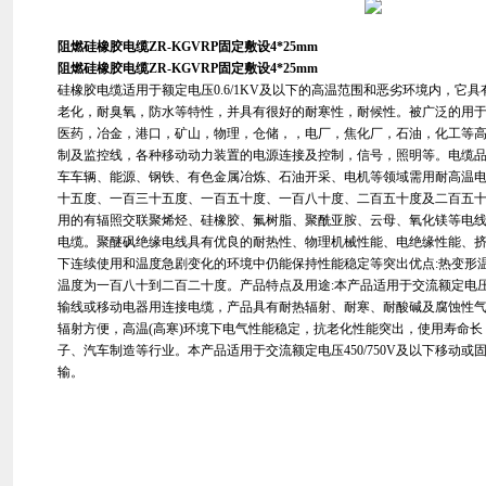
阻燃硅橡胶电缆ZR-KGVRP固定敷设4*25mm
阻燃硅橡胶电缆ZR-KGVRP固定敷设4*25mm
硅橡胶电缆适用于额定电压0.6/1KV及以下的高温范围和恶劣环境内，它
老化，耐臭氧，防水等特性，并具有很好的耐寒性，耐候性。被广泛的用
医药，冶金，港口，矿山，物理，仓储，，电厂，焦化厂，石油，化工等
制及监控线，各种移动动力装置的电源连接及控制，信号，照明等。电缆品
车车辆、能源、钢铁、有色金属冶炼、石油开采、电机等领域需用耐高温
十五度、一百三十五度、一百五十度、一百八十度、二百五十度及二百五
用的有辐照交联聚烯烃、硅橡胶、氟树脂、聚酰亚胺、云母、氧化镁等电
电缆。聚醚砜绝缘电线具有优良的耐热性、物理机械性能、电绝缘性能、
下连续使用和温度急剧变化的环境中仍能保持性能稳定等突出优点:热变形
温度为一百八十到二百二十度。产品特点及用途:本产品适用于交流额定电压0
输线或移动电器用连接电缆，产品具有耐热辐射、耐寒、耐酸碱及腐蚀性
辐射方便，高温(高寒)环境下电气性能稳定，抗老化性能突出，使用寿命
子、汽车制造等行业。本产品适用于交流额定电压450/750V及以下移动
输。