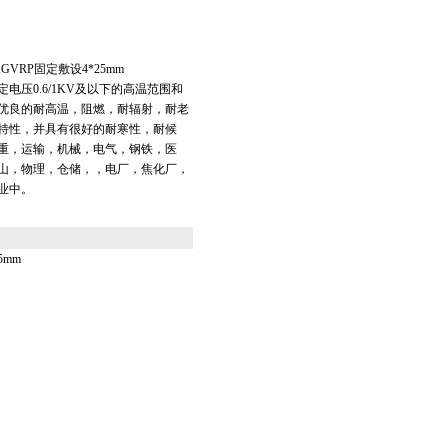
GVRP固定敷设4*25mm
电压0.6/1KV及以下的高温范围和
优良的耐高温，阻燃，耐辐射，耐老
特性，并具有很好的耐寒性，耐候
重，运输，机械，电气，钢铁，医
山，物理，仓储，，电厂，焦化厂，
业中。