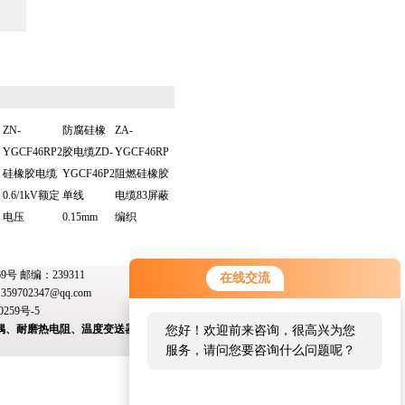
ZN-
防腐硅橡
ZA-
YGCF46RP2
胶电缆ZD-
YGCF46RP
硅橡胶电缆
YGCF46P2
阻燃硅橡胶
0.6/1kV额定
单线
电缆83屏蔽
电压
0.15mm
编织
 邮编：239311
在线交流
：
359702347@qq.com
0259号-5
偶、耐磨热电阻、温度变送器、变送器模块、双金
您好！欢迎前来咨询，很高兴为您
服务，请问您要咨询什么问题呢？