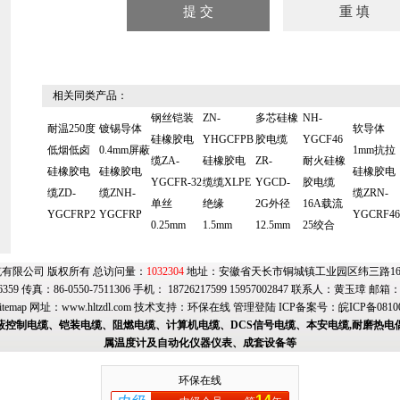
相关同类产品：
钢丝铠装
ZN-
多芯硅橡
NH-
耐温250度
镀锡导体
软导体
硅橡胶电
YHGCFPB
胶电缆
YGCF46
低烟低卤
0.4mm屏蔽
1mm抗拉
缆ZA-
硅橡胶电
ZR-
耐火硅橡
硅橡胶电
硅橡胶电
硅橡胶电
YGCFR-32
缆缆XLPE
YGCD-
胶电缆
缆ZD-
缆ZNH-
缆ZRN-
单丝
绝缘
2G外径
16A载流
YGCFRP2
YGCFRP
YGCRF46
0.25mm
1.5mm
12.5mm
25绞合
有限公司 版权所有 总访问量：
1032304
地址：安徽省天长市铜城镇工业园区纬三路169号
6359 传真：86-0550-7511306 手机： 18726217599 15957002847 联系人：黄玉璋 邮箱
itemap
网址：
www.hltzdl.com
技术支持：
环保在线
管理登陆
ICP备案号：
皖ICP备0810
蔽控制电缆、铠装电缆、阻燃电缆、计算机电缆、DCS信号电缆、本安电缆,耐磨热电
属温度计及自动化仪器仪表、成套设备等
环保在线