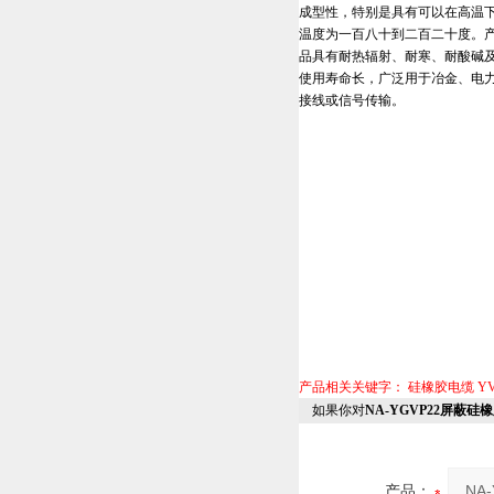
成型性，特别是具有可以在高温
温度为一百八十到二百二十度。产
品具有耐热辐射、耐寒、耐酸碱及
使用寿命长，广泛用于冶金、电力
接线或信号传输。
产品相关关键字：
硅橡胶电缆
Y
如果你对
NA-YGVP22屏蔽硅
产品：