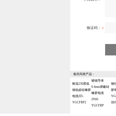
验证码：
相关同类产品：
镀锡导体
耐温250度低
钢
0.4mm屏蔽硅
烟低卤硅橡胶
胶电
橡胶电缆
电缆ZD-
YG
ZNH-
YGCFRP2
丝0
YGCFRP