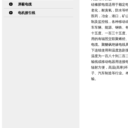
屏蔽电缆
硅橡胶电缆适用于额定电
老化，耐臭氧，防水等
电机接引线
医药，冶金，港口，矿
制及监控线，各种移动
车车辆、能源、钢铁、
十五度、一百三十五度
用的有辐照交联聚烯烃
电缆。聚醚砜绝缘电线
下连续使用和温度急剧
温度为一百八十到二百二
输线或移动电器用连接
辐射方便，高温(高寒)
子、汽车制造等行业。本
输。