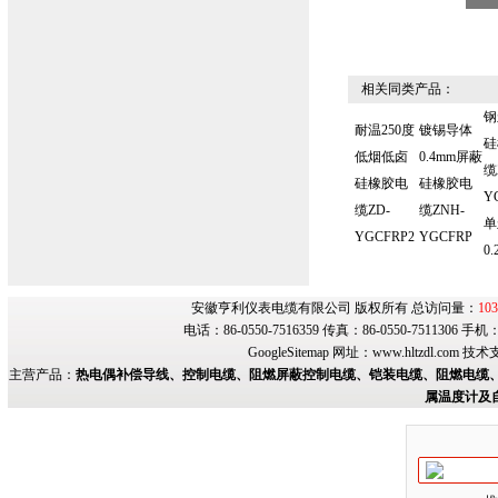
相关同类产品：
钢
耐温250度
镀锡导体
硅
低烟低卤
0.4mm屏蔽
缆
硅橡胶电
硅橡胶电
Y
缆ZD-
缆ZNH-
单
YGCFRP2
YGCFRP
0.
安徽亨利仪表电缆有限公司 版权所有 总访问量：
103
电话：86-0550-7516359 传真：86-0550-7511306 手
GoogleSitemap
网址：
www.hltzdl.com
技术
主营产品：
热电偶补偿导线、控制电缆、阻燃屏蔽控制电缆、铠装电缆、阻燃电缆、
属温度计及