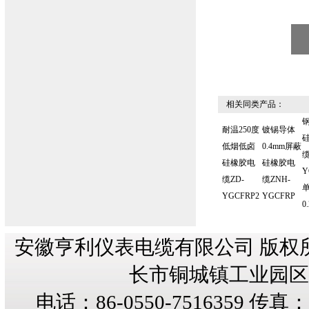
相关同类产品：
耐温250度
镀锡导体
低烟低卤
0.4mm屏蔽
缆
硅橡胶电
硅橡胶电
Y
缆ZD-
缆ZNH-
YGCFRP2
YGCFRP
0
安徽亨利仪表电缆有限公司 版权
长市铜城镇工业园区纬三
电话：86-0550-7516359 传真：8