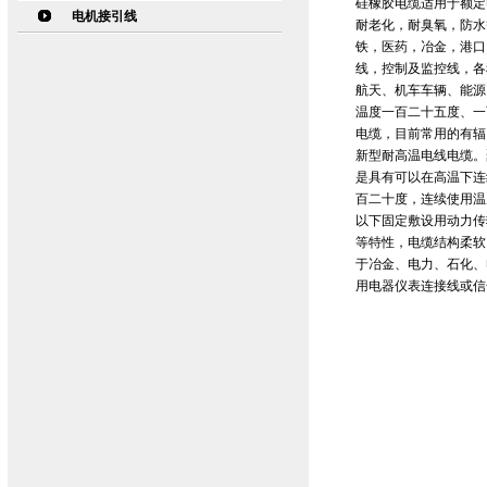
硅橡胶电缆适用于额定
电机接引线
耐老化，耐臭氧，防水
铁，医药，冶金，港口
线，控制及监控线，各
航天、机车车辆、能源
温度一百二十五度、一
电缆，目前常用的有辐
新型耐高温电线电缆。
是具有可以在高温下连
百二十度，连续使用温度
以下固定敷设用动力传
等特性，电缆结构柔软
于冶金、电力、石化、
用电器仪表连接线或信