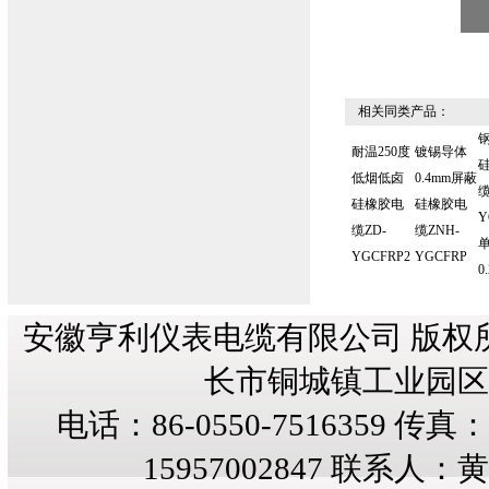
相关同类产品：
耐温250度
镀锡导体
低烟低卤
0.4mm屏蔽
缆
硅橡胶电
硅橡胶电
Y
缆ZD-
缆ZNH-
YGCFRP2
YGCFRP
0
安徽亨利仪表电缆有限公司 版权
长市铜城镇工业园区纬三
电话：86-0550-7516359 传真：8
15957002847 联系人