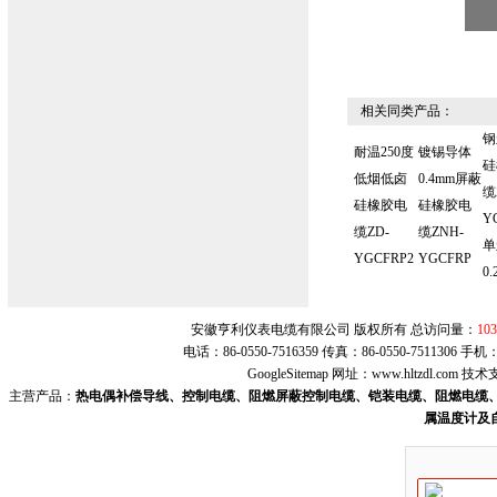
相关同类产品：
钢
耐温250度
镀锡导体
硅
低烟低卤
0.4mm屏蔽
缆
硅橡胶电
硅橡胶电
Y
缆ZD-
缆ZNH-
单
YGCFRP2
YGCFRP
0.
安徽亨利仪表电缆有限公司 版权所有 总访问量：
103
电话：86-0550-7516359 传真：86-0550-7511306 手
GoogleSitemap
网址：
www.hltzdl.com
技术
主营产品：
热电偶补偿导线、控制电缆、阻燃屏蔽控制电缆、铠装电缆、阻燃电缆、
属温度计及