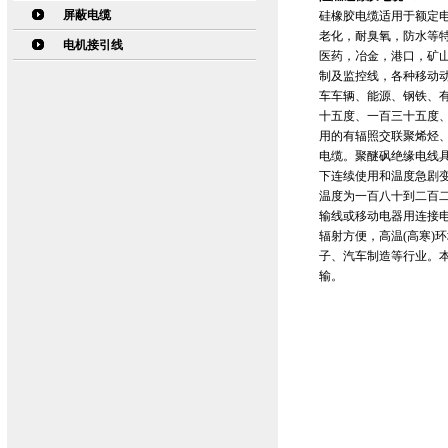
屏蔽电缆
硅橡胶电缆适用于额定电
老化，耐臭氧，防水等
电机接引线
医药，冶金，港口，矿
制及监控线，各种移动
车车辆、能源、钢铁、
十五度、一百三十五度
用的有辐照交联聚烯烃
电缆。聚醚砜绝缘电线
下连续使用和温度急剧
温度为一百八十到二百二
输线或移动电器用连接
辐射方便，高温(高寒)
子、汽车制造等行业。本
输。