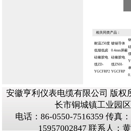
相关同类产品：
耐温250度
镀锡导体
低烟低卤
0.4mm屏蔽
缆
硅橡胶电
硅橡胶电
Y
缆ZD-
缆ZNH-
YGCFRP2
YGCFRP
0
安徽亨利仪表电缆有限公司 版权
长市铜城镇工业园区纬三
电话：86-0550-7516359 传真：8
15957002847 联系人