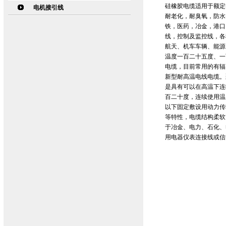
硅橡胶电缆适用于额定
电机接引线
耐老化，耐臭氧，防水
铁，医药，冶金，港口
线，控制及监控线，各
航天、机车车辆、能源
温度一百二十五度、一
电缆，目前常用的有辐
新型耐高温电线电缆。
是具有可以在高温下连
百二十度，连续使用温度
以下固定敷设用动力传
等特性，电缆结构柔软
于冶金、电力、石化、
用电器仪表连接线或信