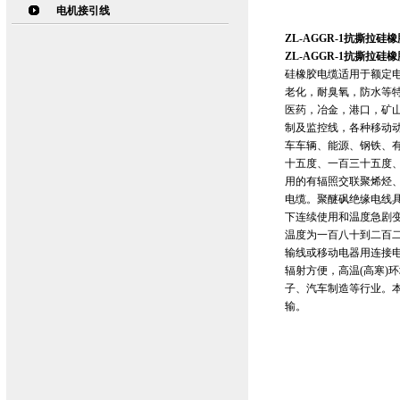
电机接引线
ZL-AGGR-1抗撕拉硅橡
ZL-AGGR-1抗撕拉硅橡
硅橡胶电缆适用于额定电
老化，耐臭氧，防水等
医药，冶金，港口，矿
制及监控线，各种移动
车车辆、能源、钢铁、
十五度、一百三十五度
用的有辐照交联聚烯烃
电缆。聚醚砜绝缘电线
下连续使用和温度急剧
温度为一百八十到二百二
输线或移动电器用连接
辐射方便，高温(高寒)
子、汽车制造等行业。本
输。