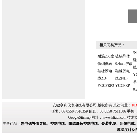
相关同类产品：
钢
耐温250度
镀锡导体
硅
低烟低卤
0.4mm屏蔽
缆
硅橡胶电
硅橡胶电
Y
缆ZD-
缆ZNH-
单
YGCFRP2
YGCFRP
0.
安徽亨利仪表电缆有限公司 版权所有 总访问量：
103
电话：86-0550-7516359 传真：86-0550-7511306 手
GoogleSitemap
网址：
www.hltzdl.com
技术
主营产品：
热电偶补偿导线、控制电缆、阻燃屏蔽控制电缆、铠装电缆、阻燃电缆、
属温度计及