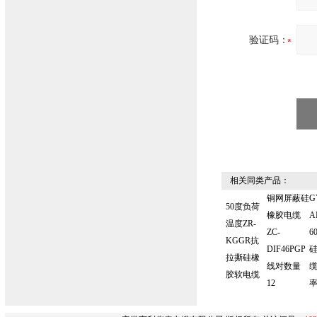
验证码：
相关同类产品：
铜网屏蔽硅
G
50度负荷
橡胶电缆
A
温度ZR-
ZC-
6
KGGR抗
DIF46PGP
拉撕硅橡
线对数量
缆
胶软电缆
12