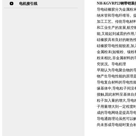
NH-KGVRP22钢带铠
电机接引线
导电硅橡胶分为金属粉末
纳米管和导电纤维等。
加工工艺。传统导电材料
和工业生产的发展,航空
能,又能起到减震的作用
硅橡胶具有良好的耐热
硅橡胶导电性能较差,加
金属粉末(如银粉、镍粉
粉末相比,非金属材料的
究状况。导电机理
早期认为导电聚合物的
物产生导电性能的原理
导电复合材料的导电性
缘基体中,导电粒子间没
接触,因此材料呈基体自
粒子加入量的增大,导电
子用量增大到一定程度时
成的导电网络是提高导
导电通路理论虽然可以解
尚未形成导电链时复合