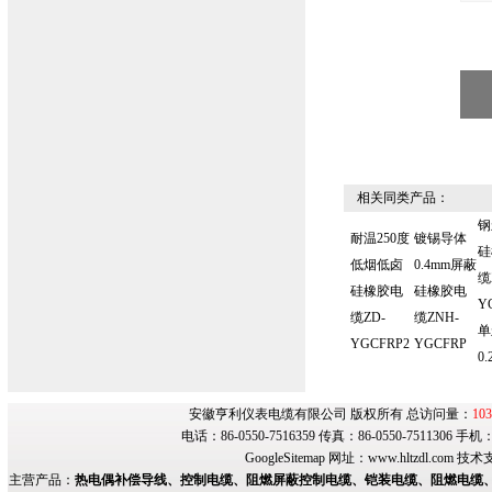
相关同类产品：
钢
耐温250度
镀锡导体
硅
低烟低卤
0.4mm屏蔽
缆
硅橡胶电
硅橡胶电
Y
缆ZD-
缆ZNH-
单
YGCFRP2
YGCFRP
0.
安徽亨利仪表电缆有限公司 版权所有 总访问量：
103
电话：86-0550-7516359 传真：86-0550-7511306 手
GoogleSitemap
网址：
www.hltzdl.com
技术
主营产品：
热电偶补偿导线、控制电缆、阻燃屏蔽控制电缆、铠装电缆、阻燃电缆、