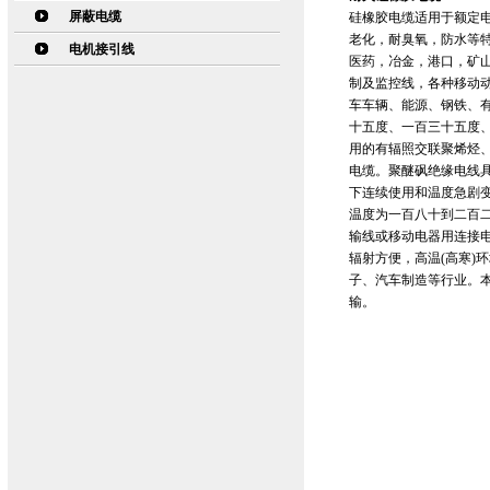
屏蔽电缆
硅橡胶电缆适用于额定电
老化，耐臭氧，防水等
电机接引线
医药，冶金，港口，矿
制及监控线，各种移动
车车辆、能源、钢铁、
十五度、一百三十五度
用的有辐照交联聚烯烃
电缆。聚醚砜绝缘电线
下连续使用和温度急剧
温度为一百八十到二百二
输线或移动电器用连接
辐射方便，高温(高寒)
子、汽车制造等行业。本
输。