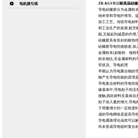
ZR-KGVR32耐高温硅
电机接引线
导电硅橡胶分为金属粉末
纳米管和导电纤维等。
加工工艺。传统导电材料
和工业生产的发展,航空
能,又能起到减震的作用
硅橡胶具有良好的耐热
硅橡胶导电性能较差,加
金属粉末(如银粉、镍粉
粉末相比,非金属材料的
究状况。导电机理
早期认为导电聚合物的
物产生导电性能的原理
导电复合材料的导电性
缘基体中,导电粒子间没
接触,因此材料呈基体自
粒子加入量的增大,导电
子用量增大到一定程度时
成的导电网络是提高导
导电通路理论虽然可以解
尚未形成导电链时复合