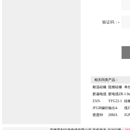
验证码：
相关同类产品：
耐温硅橡
阻燃硅橡
单
胶扁电缆
胶电缆ZR-
1.
ZAN-
YFG22-1
硅
JFGB编织
输出4-
缆Z
密度89
20MA
JG