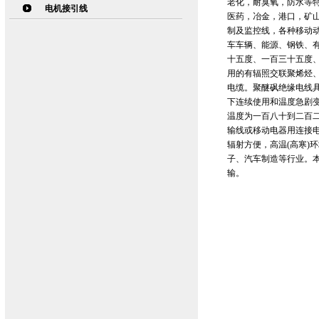
老化，耐臭氧，防水等
电机接引线
医药，冶金，港口，矿
制及监控线，各种移动
车车辆、能源、钢铁、
十五度、一百三十五度
用的有辐照交联聚烯烃
电缆。聚醚砜绝缘电线
下连续使用和温度急剧
温度为一百八十到二百二
输线或移动电器用连接
辐射方便，高温(高寒)
子、汽车制造等行业。本
输。