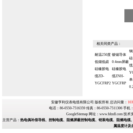
相关同类产品：
钢
耐温250度
镀锡导体
硅
低烟低卤
0.4mm屏蔽
缆
硅橡胶电
硅橡胶电
Y
缆ZD-
缆ZNH-
单
YGCFRP2
YGCFRP
0.
安徽亨利仪表电缆有限公司 版权所有 总访问量：
103
电话：86-0550-7516359 传真：86-0550-7511306 手
GoogleSitemap
网址：
www.hltzdl.com
技术
主营产品：
热电偶补偿导线、控制电缆、阻燃屏蔽控制电缆、铠装电缆、阻燃电缆、
属温度计及