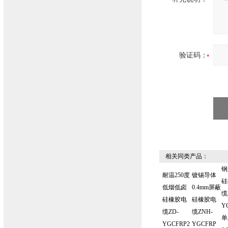
验证码：
相关同类产品：
钢
耐温250度
镀锡导体
硅
低烟低卤
0.4mm屏蔽
缆
硅橡胶电
硅橡胶电
Y
缆ZD-
缆ZNH-
单
YGCFRP2
YGCFRP