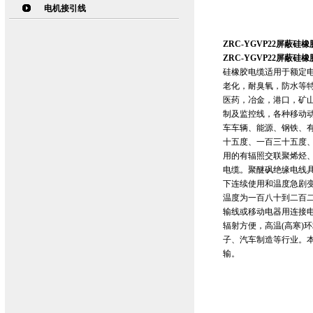
电机接引线
ZRC-YGVP22屏蔽硅
ZRC-YGVP22屏蔽硅
硅橡胶电缆适用于额定电
老化，耐臭氧，防水等
医药，冶金，港口，矿
制及监控线，各种移动
车车辆、能源、钢铁、
十五度、一百三十五度
用的有辐照交联聚烯烃
电缆。聚醚砜绝缘电线
下连续使用和温度急剧
温度为一百八十到二百二
输线或移动电器用连接
辐射方便，高温(高寒)
子、汽车制造等行业。本
输。