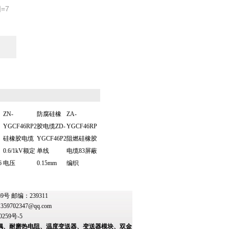
=7
ZN-
防腐硅橡
ZA-
YGCF46RP2
胶电缆ZD-
YGCF46RP
硅橡胶电缆
YGCF46P2
阻燃硅橡胶
0.6/1kV额定
单线
电缆83屏蔽
6
电压
0.15mm
编织
 邮编：239311
：
359702347@qq.com
0259号-5
偶、耐磨热电阻、温度变送器、变送器模块、双金