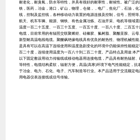
耐老化，耐臭氧，防水等特性，并具有很好的耐寒性，耐候性。被广泛的
铁，医药，冶金，港口，矿山，物理，仓储，，电厂，焦化厂，石油，化
线，控制及监控线，各种移动动力装置的电源连接及控制，信号，照明等
航天、机车车辆、能源、钢铁、有色金属冶炼、石油开采、电机等领域需
温度一百二十五度、一百三十五度、一百五十度、一百八十度、二百五十
电缆，目前常用的有辐照交联聚烯烃、硅橡胶、氟树脂、聚酰亚胺、云母
新型耐高温电线电缆。聚醚砜绝缘电线具有优良的耐热性、物理机械性能
是具有可以在高温下连续使用和温度急剧变化的环境中仍能保持性能稳定
百二十度，连续使用温度为一百八十到二百二十度。产品特点及用途:本产品适
以下固定敷设用动力传输线或移动电器用连接电缆，产品具有耐热辐射、
等特性，电缆结构柔软，辐射方便，高温(高寒)环境下电气性能稳定，抗
于冶金、电力、石化、电子、汽车制造等行业。本产品适用于交流额定电压45
用电器仪表连接线或信号传输。