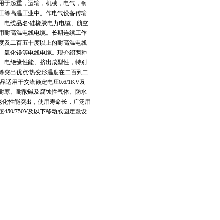
用于起重，运输，机械，电气，钢
工等高温工业中。作电气设备传输
。电缆品名:硅橡胶电力电缆、航空
用耐高温电线电缆。长期连续工作
度及二百五十度以上的耐高温电线
、氧化镁等电线电缆。现介绍两种
、电绝缘性能、挤出成型性，特别
等突出优点:热变形温度在二百到二
用于交流额定电压0.6/1KV及
耐寒、耐酸碱及腐蚀性气体、防水
老化性能突出，使用寿命长，广泛用
0/750V及以下移动或固定敷设