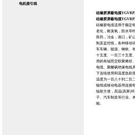
电机接引线
硅橡胶屏蔽电缆YGVRP2/
硅橡胶屏蔽电缆YGVRP2/
硅橡胶电缆适用于额定电
老化，耐臭氧，防水等
医药，冶金，港口，矿
制及监控线，各种移动
车车辆、能源、钢铁、
十五度、一百三十五度
用的有辐照交联聚烯烃
电缆。聚醚砜绝缘电线
下连续使用和温度急剧
温度为一百八十到二百二
输线或移动电器用连接
辐射方便，高温(高寒)
子、汽车制造等行业。本
输。