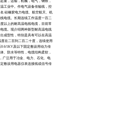
于起重，运输，机械，电气，钢铁，
高温工业中。作电气设备传输线，控
名:硅橡胶电力电缆、航空航天、机
电线电缆。长期连续工作温度一百二
十度以上的耐高温电线电缆，目前常
线电缆。现介绍两种新型耐高温电线
挤出成型性，特别是具有可以在高温
温度在二百到二百二十度，连续使用
.6/1KV及以下固定敷设用动力传
气体、防水等特性，电缆结构柔软，
长，广泛用于冶金、电力、石化、电
或固定敷设用电器仪表连接线或信号传