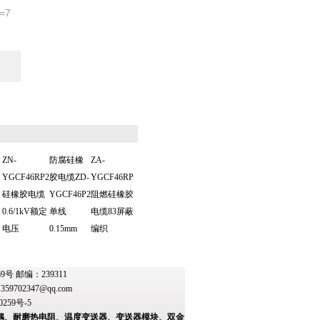
=7
ZN-
防腐硅橡
ZA-
YGCF46RP2
胶电缆ZD-
YGCF46RP
硅橡胶电缆
YGCF46P2
阻燃硅橡胶
0.6/1kV额定
单线
电缆83屏蔽
电压
0.15mm
编织
 邮编：239311
：
359702347@qq.com
0259号-5
偶、耐磨热电阻、温度变送器、变送器模块、双金