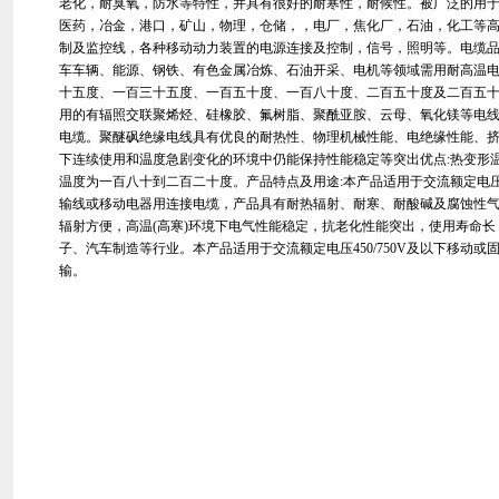
老化，耐臭氧，防水等特性，并具有很好的耐寒性，耐候性。被广泛的用
医药，冶金，港口，矿山，物理，仓储，，电厂，焦化厂，石油，化工等
制及监控线，各种移动动力装置的电源连接及控制，信号，照明等。电缆品
车车辆、能源、钢铁、有色金属冶炼、石油开采、电机等领域需用耐高温
十五度、一百三十五度、一百五十度、一百八十度、二百五十度及二百五
用的有辐照交联聚烯烃、硅橡胶、氟树脂、聚酰亚胺、云母、氧化镁等电
电缆。聚醚砜绝缘电线具有优良的耐热性、物理机械性能、电绝缘性能、
下连续使用和温度急剧变化的环境中仍能保持性能稳定等突出优点:热变形
温度为一百八十到二百二十度。产品特点及用途:本产品适用于交流额定电压0
输线或移动电器用连接电缆，产品具有耐热辐射、耐寒、耐酸碱及腐蚀性
辐射方便，高温(高寒)环境下电气性能稳定，抗老化性能突出，使用寿命
子、汽车制造等行业。本产品适用于交流额定电压450/750V及以下移动
输。