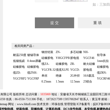
如：三加四
相关同类产品：
钢丝铠装
ZN-
多芯硅橡
NH-
耐温250度
镀锡导体
软导体
硅橡胶电
YHGCFPB
胶电缆
YGCF46
低烟低卤
0.4mm屏蔽
1mm抗拉
缆ZA-
硅橡胶电
ZR-
耐火硅橡
硅橡胶电
硅橡胶电
硅橡胶电
YGCFR-32
缆缆XLPE
YGCD-
胶电缆
缆ZD-
缆ZNH-
缆ZRN-
单丝
绝缘
2G外径
16A载流
YGCFRP2
YGCFRP
YGCRF46
0.25mm
1.5mm
12.5mm
25绞合
有限公司 版权所有 总访问量：
1035069
地址：安徽省天长市铜城镇工业园区纬三路169号
6359 传真：86-0550-7511306 手机： 18726217599 15957002847 联系人：黄玉璋 邮箱
itemap
网址：
www.hltzdl.com
技术支持：
环保在线
管理登陆
ICP备案号：
皖ICP备0810
蔽控制电缆、铠装电缆、阻燃电缆、计算机电缆、DCS信号电缆、本安电缆,耐磨热电