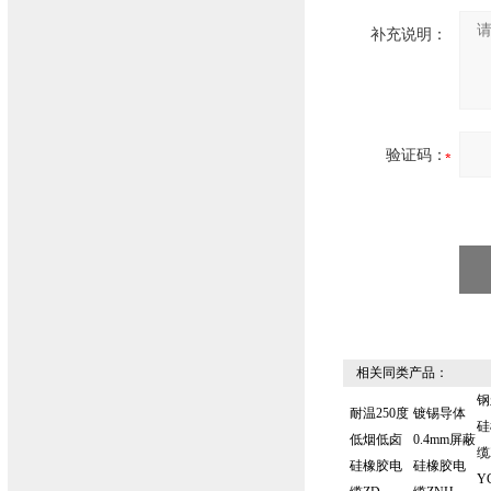
补充说明：
验证码：
相关同类产品：
钢
耐温250度
镀锡导体
硅
低烟低卤
0.4mm屏蔽
缆
硅橡胶电
硅橡胶电
Y