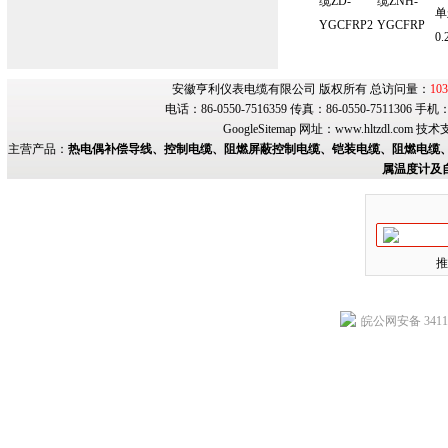
缆ZD-
缆ZNH-
单
YGCFRP2
YGCFRP
0.
安徽亨利仪表电缆有限公司 版权所有 总访问量：
103
电话：86-0550-7516359 传真：86-0550-7511306 手
GoogleSitemap
网址：
www.hltzdl.com
技术
主营产品：
热电偶补偿导线、控制电缆、阻燃屏蔽控制电缆、铠装电缆、阻燃电缆、
属温度计及
推
皖公网安备 34118