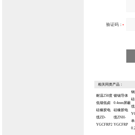
验证码：
相关同类产品：
钢
耐温250度
镀锡导体
硅
低烟低卤
0.4mm屏蔽
缆
硅橡胶电
硅橡胶电
Y
缆ZD-
缆ZNH-
单
YGCFRP2
YGCFRP
0.