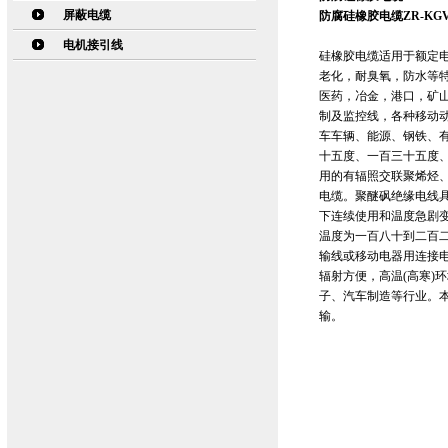
屏蔽电缆
防腐硅橡胶电缆ZR-KGV
电机接引线
硅橡胶电缆适用于额定电
老化，耐臭氧，防水等
医药，冶金，港口，矿
制及监控线，各种移动
车车辆、能源、钢铁、
十五度、一百三十五度
用的有辐照交联聚烯烃
电缆。聚醚砜绝缘电线
下连续使用和温度急剧
温度为一百八十到二百二
输线或移动电器用连接
辐射方便，高温(高寒)
子、汽车制造等行业。本
输。