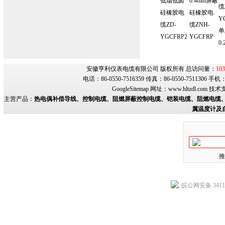
低烟低卤
0.4mm屏蔽
缆
硅橡胶电
硅橡胶电
Y
缆ZD-
缆ZNH-
单
YGCFRP2
YGCFRP
0.
安徽亨利仪表电缆有限公司 版权所有 总访问量：
103
电话：86-0550-7516359 传真：86-0550-7511306 手
GoogleSitemap
网址：
www.hltzdl.com
技术
主营产品：
热电偶补偿导线、控制电缆、阻燃屏蔽控制电缆、铠装电缆、阻燃电缆、
属温度计及
推
皖公网安备 34118