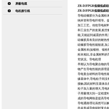
屏蔽电缆
ZR-DJFPGR低烟低卤
ZR-DJFPGR低烟低卤
电机接引线
导电硅橡胶分为金属粉末
纳米管和导电纤维等。
加工工艺。传统导电材料
和工业生产的发展,航空
能,又能起到减震的作用
硅橡胶具有良好的耐热
硅橡胶导电性能较差,加
金属粉末(如银粉、镍粉
粉末相比,非金属材料的
究状况。导电机理
早期认为导电聚合物的
物产生导电性能的原理
导电复合材料的导电性
缘基体中,导电粒子间没
接触,因此材料呈基体自
粒子加入量的增大,导电
子用量增大到一定程度时
成的导电网络是提高导
导电通路理论虽然可以解
尚未形成导电链时复合