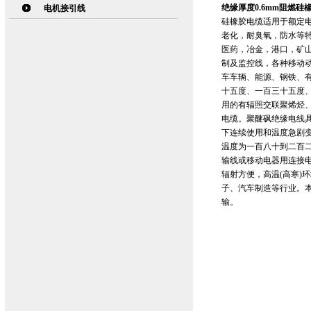
绝缘厚度0.6mm阻燃硅橡
电机接引线
硅橡胶电缆适用于额定电
老化，耐臭氧，防水等
医药，冶金，港口，矿
制及监控线，各种移动
车车辆、能源、钢铁、
十五度、一百三十五度
用的有辐照交联聚烯烃
电缆。聚醚砜绝缘电线
下连续使用和温度急剧
温度为一百八十到二百二
输线或移动电器用连接
辐射方便，高温(高寒)
子、汽车制造等行业。本
输。