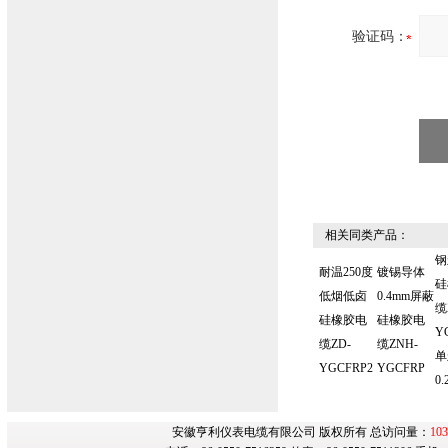
验证码：
相关同类产品：
钢
耐温250度
镀锡导体
硅
低烟低卤
0.4mm屏蔽
缆
硅橡胶电
硅橡胶电
Y
缆ZD-
缆ZNH-
单
YGCFRP2
YGCFRP
0.
安徽亨利仪表电缆有限公司 版权所有 总访问量：
103