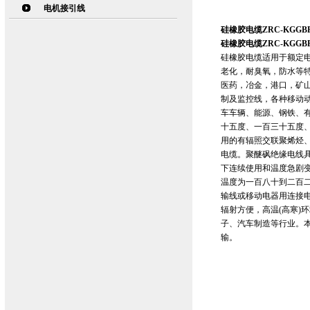
电机接引线
硅橡胶电缆ZRC-KGGB
硅橡胶电缆ZRC-KGGB
硅橡胶电缆适用于额定电
老化，耐臭氧，防水等
医药，冶金，港口，矿
制及监控线，各种移动
车车辆、能源、钢铁、
十五度、一百三十五度
用的有辐照交联聚烯烃
电缆。聚醚砜绝缘电线
下连续使用和温度急剧
温度为一百八十到二百二
输线或移动电器用连接
辐射方便，高温(高寒)
子、汽车制造等行业。本
输。