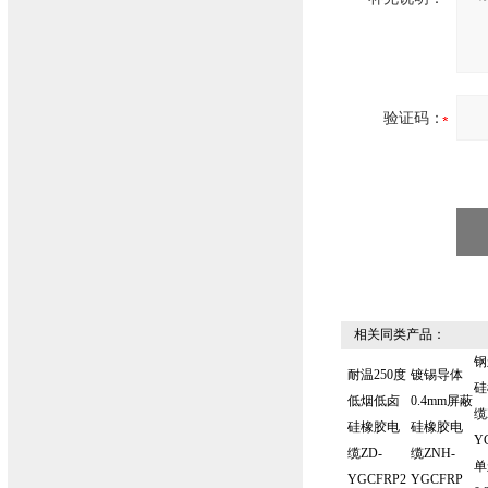
验证码：
相关同类产品：
钢
耐温250度
镀锡导体
硅
低烟低卤
0.4mm屏蔽
缆
硅橡胶电
硅橡胶电
Y
缆ZD-
缆ZNH-
单
YGCFRP2
YGCFRP