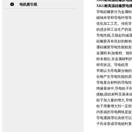
XKG耐高温硅橡胶电缆4
电机接引线
XKG耐高温硅橡胶电缆4
导电硅橡胶分为金属粉
碳纳米管和导电纤维等
优化加工工艺。传统导
的进步和工业生产的发
导电性能,又能起到减
硅橡胶具有良好的耐热
通硅橡胶导电性能较差
金属粉末(如银粉、镍
粉末相比,非金属材料
研究状况。导电机理
早期认为导电聚合物的
合物产生导电性能的原
导电复合材料的导电性
绝缘基体中,导电粒子
接触,因此材料呈基体
粒子加入量的增大,导
粒子用量增大到一定程
内形成的导电网络是提
导电通路理论虽然可以
子尚未形成导电链时复