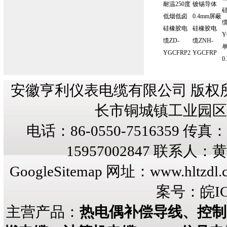
耐温250度
镀锡导体
低烟低卤
0.4mm屏蔽
缆
硅橡胶电
硅橡胶电
Y
缆ZD-
缆ZNH-
YGCFRP2
YGCFRP
0
安徽亨利仪表电缆有限公司 版权
长市铜城镇工业园区纬三
电话：86-0550-7516359 传真：8
15957002847 联系人
GoogleSitemap
网址：
www.hltzdl.
案号：
皖IC
主营产品：
热电偶补偿导线、控制