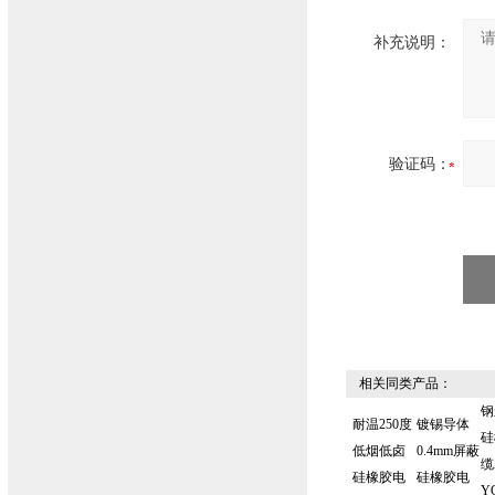
补充说明：
验证码：
相关同类产品：
钢
耐温250度
镀锡导体
硅
低烟低卤
0.4mm屏蔽
缆
硅橡胶电
硅橡胶电
Y