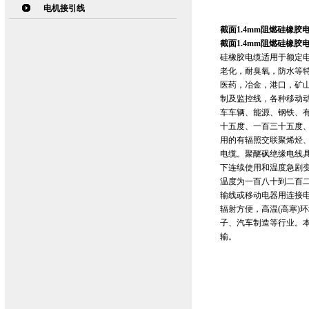
电机接引线
截面1.4mm阻燃硅橡胶电
截面1.4mm阻燃硅橡胶电
硅橡胶电缆适用于额定电
老化，耐臭氧，防水等
医药，冶金，港口，矿
制及监控线，各种移动
车车辆、能源、钢铁、
十五度、一百三十五度
用的有辐照交联聚烯烃
电缆。聚醚砜绝缘电线
下连续使用和温度急剧
温度为一百八十到二百二
输线或移动电器用连接
辐射方便，高温(高寒)
子、汽车制造等行业。本
输。