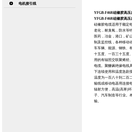
电机接引线
YFGB-F46R硅橡胶高
YFGB-F46R硅橡胶高
硅橡胶电缆适用于额定电
老化，耐臭氧，防水等
医药，冶金，港口，矿
制及监控线，各种移动
车车辆、能源、钢铁、
十五度、一百三十五度
用的有辐照交联聚烯烃
电缆。聚醚砜绝缘电线
下连续使用和温度急剧
温度为一百八十到二百二
输线或移动电器用连接
辐射方便，高温(高寒)
子、汽车制造等行业。本
输。