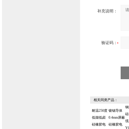
补充说明：
验证码：
相关同类产品：
钢
耐温250度
镀锡导体
硅
低烟低卤
0.4mm屏蔽
缆
硅橡胶电
硅橡胶电
Y