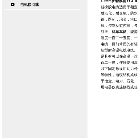
1.2mm护套厚度YG
电机接引线
硅橡胶电缆适用于额定
耐老化，耐臭氧，防水
铁，医药，冶金，港口
线，控制及监控线，各
航天、机车车辆、能源
温度一百二十五度、一
电缆，目前常用的有辐
新型耐高温电线电缆。
是具有可以在高温下连
百二十度，连续使用温度
以下固定敷设用动力传
等特性，电缆结构柔软
于冶金、电力、石化、
用电器仪表连接线或信