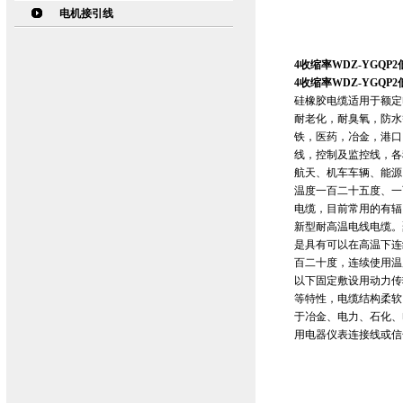
电机接引线
4收缩率WDZ-YGQ
4收缩率WDZ-YGQ
硅橡胶电缆适用于额定
耐老化，耐臭氧，防水
铁，医药，冶金，港口
线，控制及监控线，各
航天、机车车辆、能源
温度一百二十五度、一
电缆，目前常用的有辐
新型耐高温电线电缆。
是具有可以在高温下连
百二十度，连续使用温度
以下固定敷设用动力传
等特性，电缆结构柔软
于冶金、电力、石化、
用电器仪表连接线或信