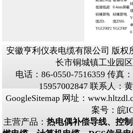
耐温250度
镀锡导体
低烟低卤
0.4mm屏蔽
缆
硅橡胶电
硅橡胶电
Y
缆ZD-
缆ZNH-
YGCFRP2
YGCFRP
0
安徽亨利仪表电缆有限公司 版权
长市铜城镇工业园区纬三
电话：86-0550-7516359 传真：8
15957002847 联系人
GoogleSitemap
网址：
www.hltzdl.
案号：
皖IC
主营产品：
热电偶补偿导线、控制